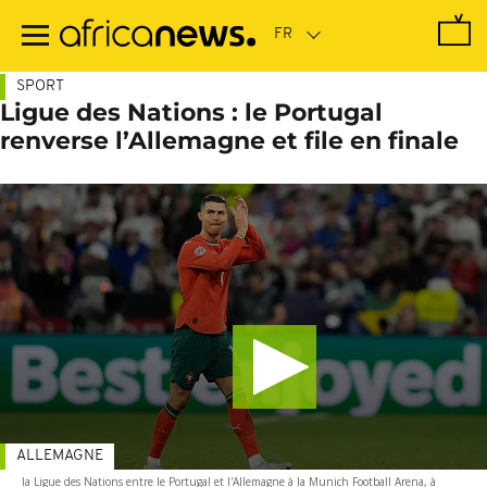
Passer
au
contenu
principal
SPORT
Ligue des Nations : le Portugal
renverse l’Allemagne et file en finale
ALLEMAGNE
la Ligue des Nations entre le Portugal et l'Allemagne à la Munich Football Arena, à