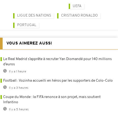
UEFA
LIGUE DES NATIONS
CRISTIANO RONALDO
PORTUGAL
VOUS AIMEREZ AUSSI
Le Real Madrid s’apprête à recruter Yan Diomandé pour 140 millions
d’euros
Il y a 1 heure
Football : Vozinha accueilli en héros par les supporters de Colo-Colo
Il y a 3 heures
Coupe du Monde : la FIFA renonce à son projet, mais soutient
Infantino
Il y a 5 heures