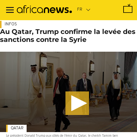
Passer
au
contenu
principal
INFOS
Au Qatar, Trump confirme la levée des
sanctions contre la Syrie
QATAR
Le président Donald Trump aux côtés de l’émir du Qatar, le cheikh Tamim ben