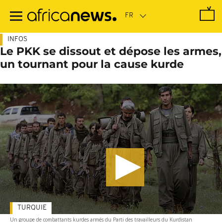
Passer
au
contenu
principal
INFOS
Le PKK se dissout et dépose les armes,
un tournant pour la cause kurde
TURQUIE
Un groupe de combattants kurdes armés du Parti des travailleurs du Kurdistan