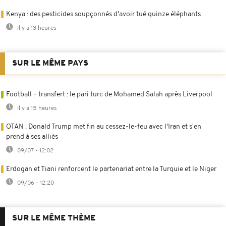
Kenya : des pesticides soupçonnés d'avoir tué quinze éléphants
Il y a 13 heures
SUR LE MÊME PAYS
Football – transfert : le pari turc de Mohamed Salah après Liverpool
Il y a 15 heures
OTAN : Donald Trump met fin au cessez-le-feu avec l'Iran et s'en
prend à ses alliés
09/07 - 12:02
Erdogan et Tiani renforcent le partenariat entre la Turquie et le Niger
09/06 - 12:20
SUR LE MÊME THÈME