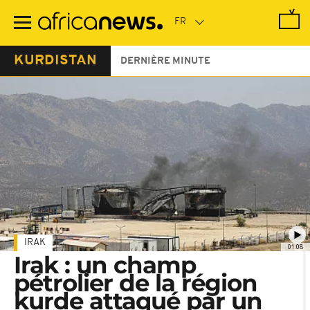
Passer
au
contenu
principal
KURDISTAN
DERNIÈRE MINUTE
IRAK
01:08
Irak : un champ
pétrolier de la région
kurde attaqué par un