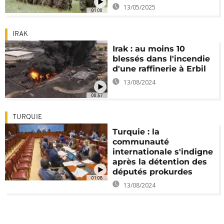
13/05/2025
01:00
IRAK
Irak : au moins 10
blessés dans l'incendie
d'une raffinerie à Erbil
13/08/2024
00:57
TURQUIE
Turquie : la
communauté
internationale s'indigne
après la détention des
députés prokurdes
01:08
13/08/2024