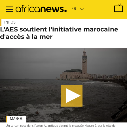
Passer
au
contenu
principal
INFOS
L'AES soutient l'initiative marocaine
d'accès à la mer
MAROC
Un garçon nage dans l'océan Atlantique devant la mosquée Hassan 2, sur la côte de