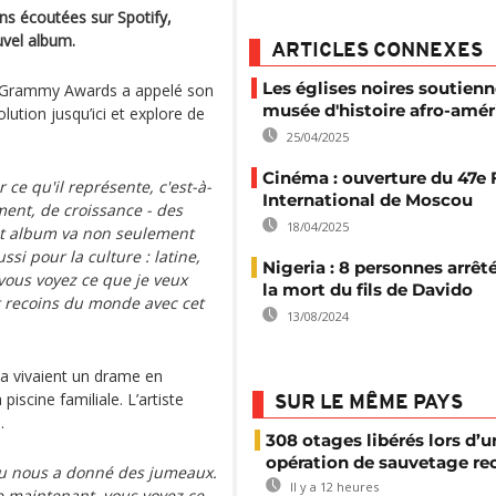
ns écoutées sur Spotify,
uvel album.
ARTICLES CONNEXES
Les églises noires soutienn
x Grammy Awards a appelé son
musée d'histoire afro-amér
olution jusqu’ici et explore de
25/04/2025
Cinéma : ouverture du 47e 
r ce qu'il représente, c'est-à-
International de Moscou
ent, de croissance - des
18/04/2025
et album va non seulement
i pour la culture : latine,
Nigeria : 8 personnes arrêt
vous voyez ce que je veux
la mort du fils de Davido
t recoins du monde avec cet
13/08/2024
 vivaient un drame en
piscine familiale. L’artiste
SUR LE MÊME PAYS
.
308 otages libérés lors d’u
opération de sauvetage re
ieu nous a donné des jumeaux.
Il y a 12 heures
te maintenant, vous voyez ce