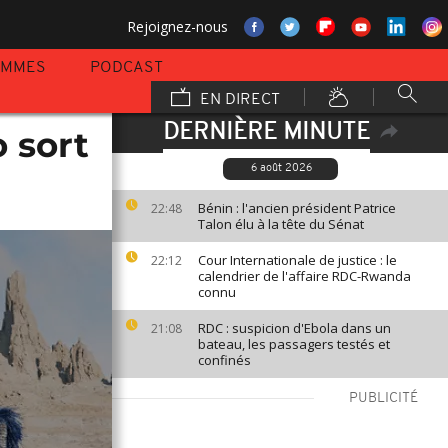
Rejoignez-nous
AMMES
PODCAST
EN DIRECT
DERNIÈRE MINUTE
 sort
6 août 2026
Bénin : l'ancien président Patrice
22:48
Talon élu à la tête du Sénat
Cour Internationale de justice : le
22:12
calendrier de l'affaire RDC-Rwanda
connu
RDC : suspicion d'Ebola dans un
21:08
bateau, les passagers testés et
confinés
PUBLICITÉ