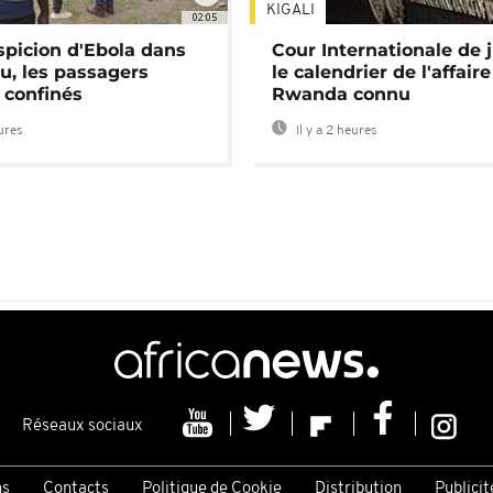
KIGALI
02:05
spicion d'Ebola dans
Cour Internationale de j
u, les passagers
le calendrier de l'affair
 confinés
Rwanda connu
eures
Il y a 2 heures
Réseaux sociaux
ns
Contacts
Politique de Cookie
Distribution
Publicit