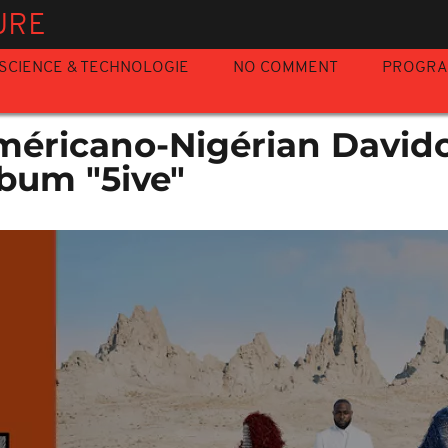
URE
SCIENCE & TECHNOLOGIE
NO COMMENT
PROGR
Américano-Nigérian Davido
lbum "5ive"