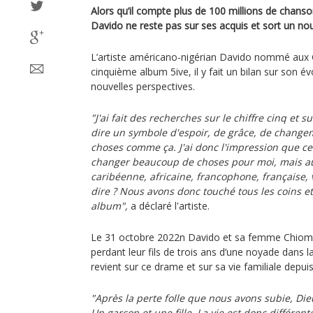
Alors qu’il compte plus de 100 millions de chanso
Davido ne reste pas sur ses acquis et sort un no
L’artiste américano-nigérian Davido nommé au
cinquième album 5ive, il y fait un bilan sur son év
nouvelles perspectives.
"J'ai fait des recherches sur le chiffre cinq et su
dire un symbole d'espoir, de grâce, de changem
choses comme ça. J'ai donc l'impression que c
changer beaucoup de choses pour moi, mais auss
caribéenne, africaine, francophone, française, 
dire ? Nous avons donc touché tous les coins e
album",
a déclaré l'artiste.
Le 31 octobre 2022n Davido et sa femme Chioma
perdant leur fils de trois ans d’une noyade dans la 
revient sur ce drame et sur sa vie familiale depuis
"Après la perte folle que nous avons subie, D
Un garçon et une fille. La vie est donc différen