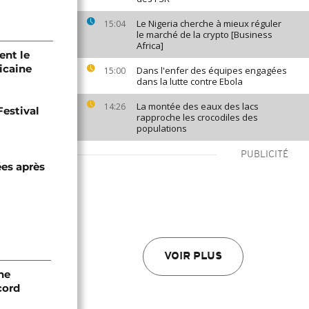
Le Nigeria cherche à mieux réguler
15:04
le marché de la crypto [Business
Africa]
ent le
icaine
Dans l'enfer des équipes engagées
15:00
dans la lutte contre Ebola
La montée des eaux des lacs
14:26
Festival
rapproche les crocodiles des
populations
PUBLICITÉ
ées après
VOIR PLUS
ne
cord