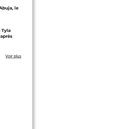
Abuja, le
 Tyla
 après
Voir plus