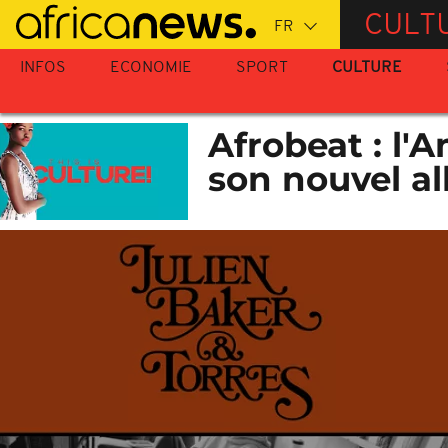
Passer
CULT
au
contenu
INFOS
ECONOMIE
SPORT
CULTURE
principal
Afrobeat : l'
son nouvel a