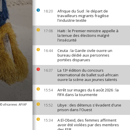
Afrique du Sud : le départ de
18:20
travailleurs migrants fragilise
l'industrie textile
Haïti : le Premier ministre appelle à
17:08
la tenue des élections malgré
l'insécurité
Ceuta : la Garde civile ouvre un
16:44
bureau dédié aux personnes
portées disparues
La 13ᵉ édition du concours
16:37
international de ballet sud-africain
ouvre la scène aux jeunes talents
Arrêt sur images du 6 août 2026 : la
15:54
FIFA dans la tourmente
 © africanews
AP/AP
Libye : des détenus s'évadent d'une
15:52
prison dans l'Ouest
A El-Obeid, des femmes affirment
15:34
avoir été violées par des membres
des FSR