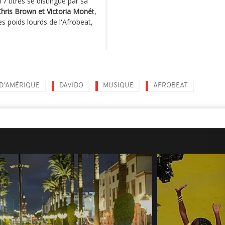
17 titres se distingue par sa
Chris Brown et Victoria Moné
t,
s poids lourds de l'Afrobeat,
 D'AMÉRIQUE
DAVIDO
MUSIQUE
AFROBEAT