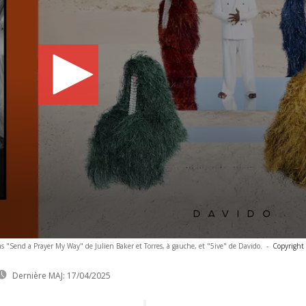
 "Send a Prayer My Way" de Julien Baker et Torres, à gauche, et "5ive" de Davido.
-
Copyright
Dernière MAJ:
17/04/2025