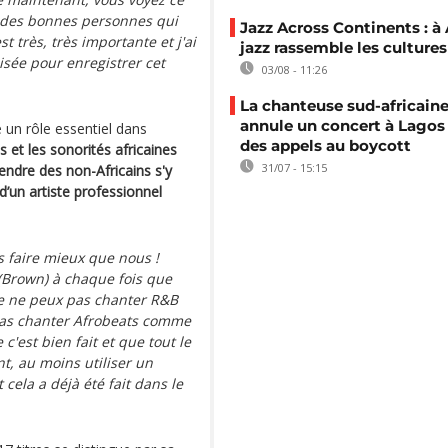
et des bonnes personnes qui
Jazz Across Continents : à 
t très, très importante et j'ai
jazz rassemble les cultures
lisée pour enregistrer cet
03/08 - 11:26
La chanteuse sud-africaine
annule un concert à Lagos
un rôle essentiel dans
des appels au boycott
 et les sonorités africaines
31/07 - 15:15
tendre des non-Africains s'y
 d’un artiste professionnel
s faire mieux que nous !
 (Brown) à chaque fois que
je ne peux pas chanter R&B
rras chanter Afrobeats comme
 c'est bien fait et que tout le
ont, au moins utiliser un
cela a déjà été fait dans le