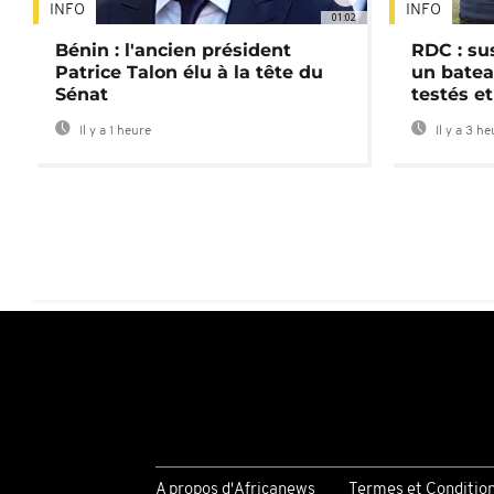
INFO
INFO
01:02
Bénin : l'ancien président
RDC : su
Patrice Talon élu à la tête du
un batea
Sénat
testés et
Il y a 1 heure
Il y a 3 h
A propos d'Africanews
Termes et Conditio