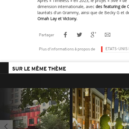
Après « Timeless » en 2023, le projet « 5ive » de 
dimension internationale, avec
des featuring de 
lauréats d'un Grammy, ainsi que de Becky G et de
Omah Lay et Victony.
Partager
ETATS-UNIS
Plus d'informations à propos de
SUR LE MÊME THÈME