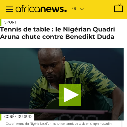
Passer
au
contenu
principal
SPORT
Tennis de table : le Nigérian Quadri
Aruna chute contre Benedikt Duda
CORÉE DU SUD
Quadri Aruna du Nigéria lors d'un match de tennis de table en simple masculin