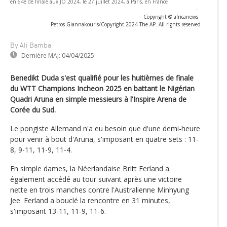
en 64e de finale aux JO 2024, le 27 juillet 2024, à Paris, en France
-
Copyright © africanews
Petros Giannakouris/Copyright 2024 The AP. All rights reserved
By Ali Bamba
Dernière MAJ:
04/04/2025
Benedikt Duda s'est qualifié pour les huitièmes de finale
du WTT Champions Incheon 2025 en battant le Nigérian
Quadri Aruna en simple messieurs à l'Inspire Arena de
Corée du Sud.
Le pongiste Allemand n'a eu besoin que d'une demi-heure
pour venir à bout d'Aruna, s'imposant en quatre sets : 11-
8, 9-11, 11-9, 11-4.
En simple dames, la Néerlandaise Britt Eerland a
également accédé au tour suivant après une victoire
nette en trois manches contre l'Australienne Minhyung
Jee. Eerland a bouclé la rencontre en 31 minutes,
s'imposant 13-11, 11-9, 11-6.