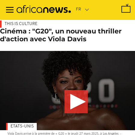
Passer
au
contenu
principal
THIS IS CULTURE
Cinéma : "G20", un nouveau thriller
d'action avec Viola Davis
ETATS-UNIS
Viola Davis arrive à la première de « G20 » le jeudi 27 mars 2025, à Los Angeles
-