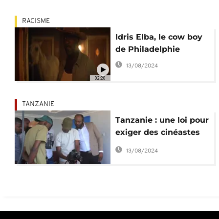
RACISME
Idris Elba, le cow boy
de Philadelphie
13/08/2024
02:20
TANZANIE
Tanzanie : une loi pour
exiger des cinéastes
le partage de leurs
13/08/2024
images avec le
gouvernement