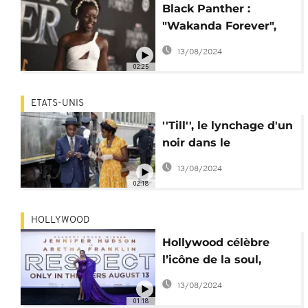
Black Panther :
"Wakanda Forever",
un blockbuster
13/08/2024
"hommage"
02:25
ETATS-UNIS
''Till'', le lynchage d'un
noir dans le
Mississippi
13/08/2024
02:18
HOLLYWOOD
Hollywood célèbre
l’icône de la soul,
Aretha Franklin dans
13/08/2024
un biopic
01:18