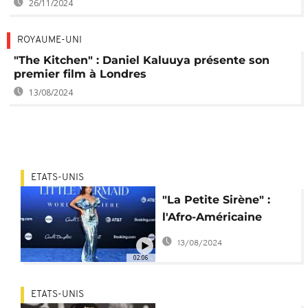
26/11/2024
ROYAUME-UNI
"The Kitchen" : Daniel Kaluuya présente son
premier film à Londres
13/08/2024
ETATS-UNIS
"La Petite Sirène" :
l'Afro-Américaine
Halle Bailey rafle les
13/08/2024
éloges
02:06
ETATS-UNIS