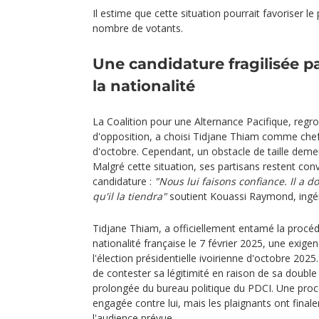
Il estime que cette situation pourrait favoriser le 
nombre de votants.
Une candidature fragilisée pa
la nationalité
La Coalition pour une Alternance Pacifique, regro
d'opposition, a choisi Tidjane Thiam comme chef 
d'octobre. Cependant, un obstacle de taille demeur
Malgré cette situation, ses partisans restent conv
candidature :
"Nous lui faisons confiance. Il a 
qu'il la tiendra"
soutient Kouassi Raymond, ingén
Tidjane Thiam, a officiellement entamé la procéd
nationalité française le 7 février 2025, une exigen
l'élection présidentielle ivoirienne d'octobre 202
de contester sa légitimité en raison de sa double
prolongée du bureau politique du PDCI. Une procé
engagée contre lui, mais les plaignants ont finale
l'audience prévue.