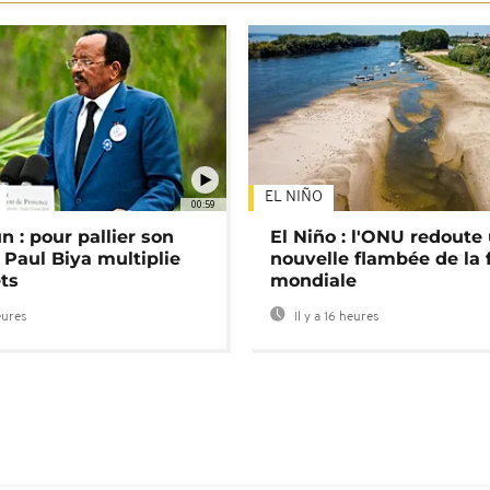
EL NIÑO
00:59
 : pour pallier son
El Niño : l'ONU redoute
 Paul Biya multiplie
nouvelle flambée de la 
ts
mondiale
eures
Il y a 16 heures