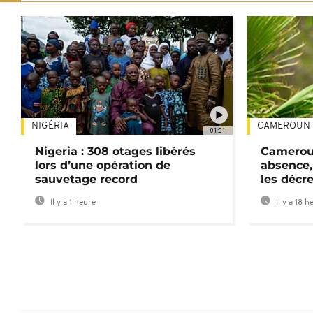
NIGÉRIA
CAMEROUN
01:01
Nigeria : 308 otages libérés
Cameroun
lors d’une opération de
absence,
sauvetage record
les décre
Il y a 1 heure
Il y a 18 h