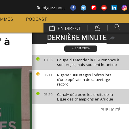
Rejoignez-nous
AMMES
PODCAST
EN DIRECT
DERNIÈRE MINUTE
" à
6 août 2026
Coupe du Monde : la FIFA renonce à
10:06
son projet, mais soutient Infantino
Nigeria : 308 otages libérés lors
08:11
d’une opération de sauvetage
record
Canal+ décroche les droits de la
07:20
Ligue des champions en Afrique
PUBLICITÉ