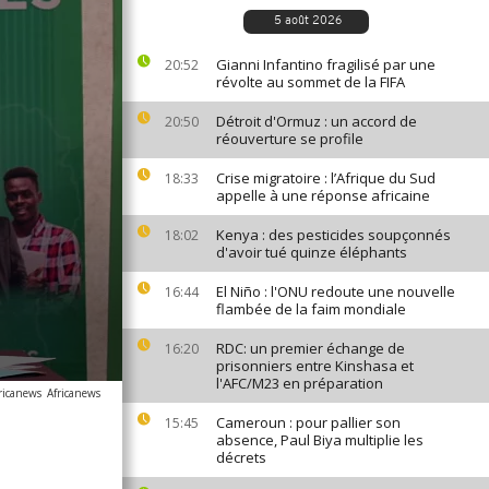
5 août 2026
Gianni Infantino fragilisé par une
20:52
révolte au sommet de la FIFA
Détroit d'Ormuz : un accord de
20:50
réouverture se profile
Crise migratoire : l’Afrique du Sud
18:33
appelle à une réponse africaine
Kenya : des pesticides soupçonnés
18:02
d'avoir tué quinze éléphants
El Niño : l'ONU redoute une nouvelle
16:44
flambée de la faim mondiale
RDC: un premier échange de
16:20
prisonniers entre Kinshasa et
l'AFC/M23 en préparation
ricanews
Africanews
Cameroun : pour pallier son
15:45
absence, Paul Biya multiplie les
décrets