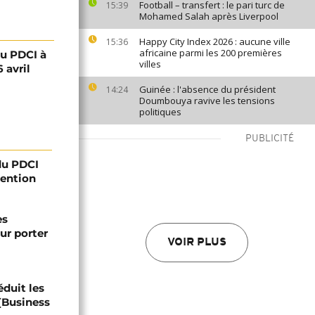
Football – transfert : le pari turc de
15:39
Mohamed Salah après Liverpool
Happy City Index 2026 : aucune ville
15:36
africaine parmi les 200 premières
du PDCI à
villes
 avril
Guinée : l'absence du président
14:24
Doumbouya ravive les tensions
politiques
PUBLICITÉ
 du PDCI
tention
es
ur porter
VOIR PLUS
éduit les
 [Business