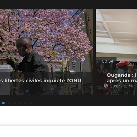
00:54
Ouganda : l
s libertés civiles inquiète l'ONU
après un ma
30/07 - 15:44