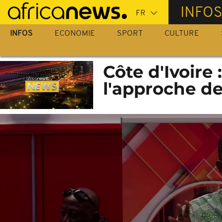
Passer
INFO
au
contenu
INFOS
ECONOMIE
SPORT
CULTURE
principal
Côte d'Ivoire
l'approche de