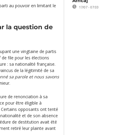
Africa]
parti au pouvoir en limitant le
17/07 - 07:03
r la question de
upant une vingtaine de partis
de file pour les élections
e : sa nationalité française.
aincus de la légitimité de sa
donné sa parole et nous savons
ieur.
ure de renonciation à sa
ce pour être éligible à
5. Certains opposants ont tenté
 nationalité et de son absence
dure de destitution avait été
ment retiré leur plainte avant