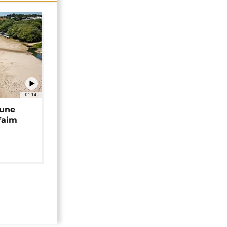
01:14
 une
faim