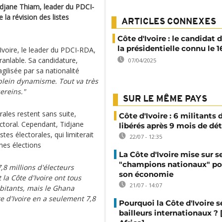
Tidjane Thiam, leader du PDCI-
la révision des listes
ARTICLES CONNEXES
Côte d'Ivoire : le candidat 
la présidentielle connu le 16
'Ivoire, le leader du PDCI-RDA,
ranlable. Sa candidature,
07/04/2025
gilisée par sa nationalité
 plein dynamisme. Tout va très
ereins."
SUR LE MÊME PAYS
orales restent sans suite,
Côte d'Ivoire : 6 militants
ectoral. Cependant, Tidjane
libérés après 9 mois de dé
es électorales, qui limiterait
22/07 - 12:35
ines élections
La Côte d'Ivoire mise sur s
"champions nationaux" po
7,8 millions d'électeurs
son économie
t la Côte d'Ivoire ont tous
21/07 - 14:07
bitants, mais le Ghana
te d'Ivoire en a seulement 7,8
Pourquoi la Côte d'Ivoire s
bailleurs internationaux ?