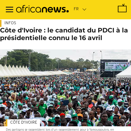
Passer
au
contenu
principal
INFOS
Côte d'Ivoire : le candidat du PDCI à la
présidentielle connu le 16 avril
CÔTE D'IVOIRE
Des partisans se rassemblent lors d'un rassemblement pour à Yamoussoukro, en