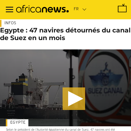
Passer
au
contenu
principal
INFOS
Egypte : 47 navires détournés du canal
de Suez en un mois
EGYPTE
Selon le président de l'Autorité égyptienne du canal de Suez, 47 navires ont été