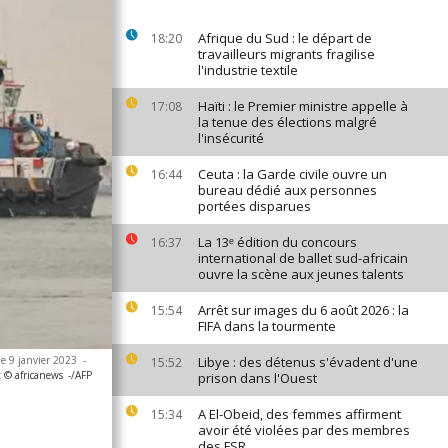
Afrique du Sud : le départ de
18:20
travailleurs migrants fragilise
l'industrie textile
Haïti : le Premier ministre appelle à
17:08
la tenue des élections malgré
l'insécurité
Ceuta : la Garde civile ouvre un
16:44
bureau dédié aux personnes
portées disparues
La 13ᵉ édition du concours
16:37
international de ballet sud-africain
ouvre la scène aux jeunes talents
Arrêt sur images du 6 août 2026 : la
15:54
FIFA dans la tourmente
le 9 janvier 2023
-
Libye : des détenus s'évadent d'une
15:52
 © africanews
-/AFP
prison dans l'Ouest
A El-Obeid, des femmes affirment
15:34
avoir été violées par des membres
des FSR