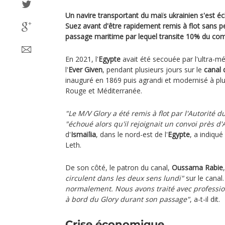
Un navire transportant du maïs ukrainien s'est éc
Suez avant d'être rapidement remis à flot sans pe
passage maritime par lequel transite 10% du co
En 2021, l'
Egypte
avait été secouée par l'ultra-mé
l'
Ever Given
, pendant plusieurs jours sur le
canal 
inauguré en 1869 puis agrandi et modernisé à plus
Rouge et Méditerranée.
"Le M/V Glory a été remis à flot par l'Autorité 
"échoué alors qu'il rejoignait un convoi près d
d'
Ismaïlia
, dans le nord-est de l'
Egypte
, a indiqu
Leth.
De son côté, le patron du canal,
Oussama Rabie
circulent dans les deux sens lundi"
sur le canal
normalement. Nous avons traité avec professi
à bord du Glory durant son passage"
, a-t-il dit.
Crise économique