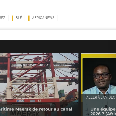
UEZ
BLÉ
AFRICANEWS
ALLER À LA VIDEO
ritime Maersk de retour au canal
Une équipe 
2026 ? [Afr