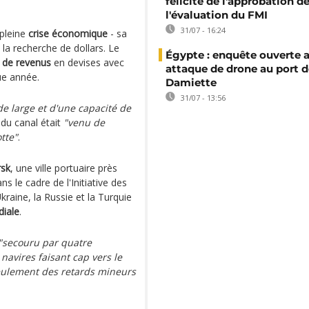
félicite de l'approbation d
l'évaluation du FMI
31/07 - 16:24
 pleine
crise économique
- sa
la recherche de dollars. Le
Égypte : enquête ouverte 
 de revenus
en devises avec
attaque de drone au port d
ue année.
Damiette
31/07 - 13:56
e large et d'une capacité de
 du canal était
"venu de
tte"
.
sk
, une ville portuaire près
ns le cadre de l'Initiative des
kraine, la Russie et la Turquie
diale
.
"secouru par quatre
 navires faisant cap vers le
eulement des retards mineurs