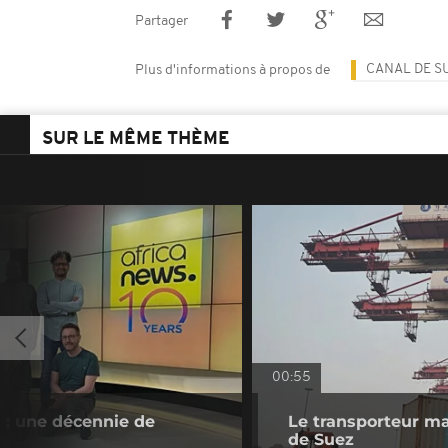
Partager
CANAL DE S
Plus d'informations à propos de
SUR LE MÊME THÈME
00:55
s : une décennie de
Le transporteur ma
de Suez