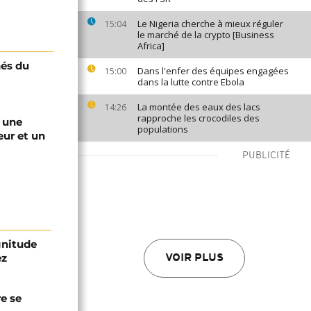
Le Nigeria cherche à mieux réguler
15:04
le marché de la crypto [Business
Africa]
nés du
Dans l'enfer des équipes engagées
15:00
dans la lutte contre Ebola
La montée des eaux des lacs
14:26
rapproche les crocodiles des
s une
populations
eur et un
PUBLICITÉ
gnitude
ez
VOIR PLUS
re se