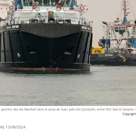
avillon des îles Marshall dans le canal de Suez près d'al-Qantarah, entre Port Saïd et Ismaïlia, 
Copyright
AJ:
13/08/2024