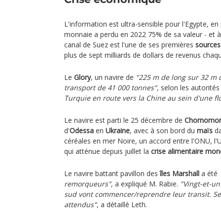
L'information est ultra-sensible pour l'Egypte, en
monnaie a perdu en 2022 75% de sa valeur - et à 
canal de Suez est l'une de ses premières
sources
plus de sept milliards de dollars de revenus chaq
Le
Glory
, un navire de
"225 m de long sur 32 m d
transport de 41 000 tonnes"
, selon les autorités
Turquie en route vers la Chine au sein d'une flo
Le navire est parti le 25 décembre de
Chornomor
d'
Odessa
en
Ukraine
, avec à son bord du
maïs
da
céréales en mer Noire, un accord entre l'ONU, l'U
qui atténue depuis juillet la
crise alimentaire mon
Le navire battant pavillon des
îles Marshall
a été
remorqueurs"
, a expliqué M. Rabie.
"Vingt-et-un
sud vont commencer/reprendre leur transit. S
attendus"
, a détaillé Leth.