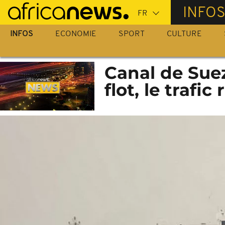
Passer
INFO
au
contenu
INFOS
ECONOMIE
SPORT
CULTURE
principal
Canal de Suez
flot, le trafi