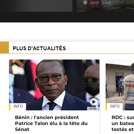
08/07 - 14:41
PLUS D'ACTUALITÉS
INFO
INFO
01:02
Bénin : l'ancien président
RDC : su
Patrice Talon élu à la tête du
un batea
Sénat
testés et