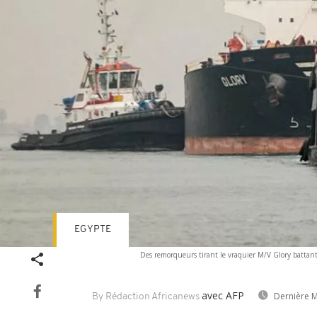
EGYPTE
Des remorqueurs tirant le vraquier M/V Glory battant p
avec AFP
Dernière M
By Rédaction Africanews