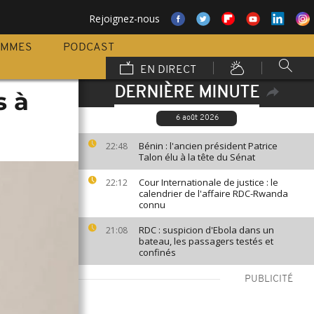
Rejoignez-nous
AMMES
PODCAST
EN DIRECT
DERNIÈRE MINUTE
s à
6 août 2026
Bénin : l'ancien président Patrice
22:48
Talon élu à la tête du Sénat
Cour Internationale de justice : le
22:12
calendrier de l'affaire RDC-Rwanda
connu
RDC : suspicion d'Ebola dans un
21:08
bateau, les passagers testés et
confinés
PUBLICITÉ