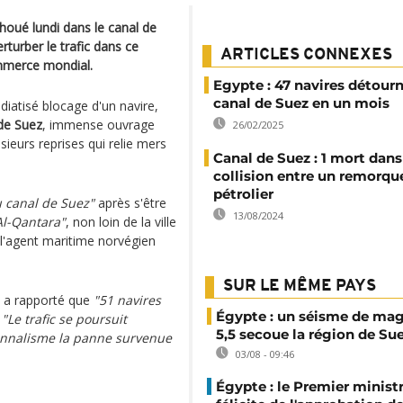
houé lundi dans le canal de
rturber le trafic dans ce
ARTICLES CONNEXES
mmerce mondial.
Egypte : 47 navires détour
canal de Suez en un mois
diatisé blocage d'un navire,
de Suez
, immense ouvrage
26/02/2025
ieurs reprises qui relie mers
Canal de Suez : 1 mort dan
collision entre un remorqu
pétrolier
du canal de Suez"
après s'être
13/08/2024
'Al-Qantara"
, non loin de la ville
é l'agent maritime norvégien
SUR LE MÊME PAYS
, a rapporté que
"51 navires
Égypte : un séisme de ma
.
"Le trafic se poursuit
5,5 secoue la région de Su
onnalisme la panne survenue
03/08 - 09:46
Égypte : le Premier minist