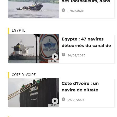
des footballeurs, dans
le chavirement d'un
11/03/2025
bateau
EGYPTE
Egypte : 47 navires
détournés du canal de
Suez en un mois
26/02/2025
08:44
CÔTE D'IVOIRE
Côte d'Ivoire : un
navire de nitrate
d'ammonium accoste
09/01/2025
à Abidjan
01:23