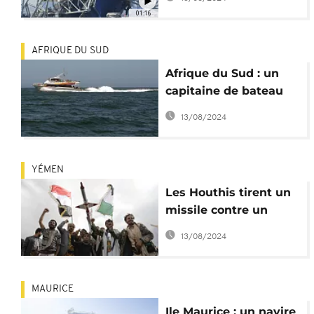
pont de Baltimore
01:16
AFRIQUE DU SUD
Afrique du Sud : un
capitaine de bateau
porté disparu
13/08/2024
YÉMEN
Les Houthis tirent un
missile contre un
navire sous pavillon
13/08/2024
libérien
MAURICE
Ile Maurice : un navire