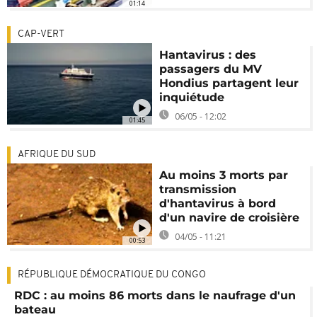
01:14
CAP-VERT
Hantavirus : des
passagers du MV
Hondius partagent leur
inquiétude
06/05 - 12:02
01:45
AFRIQUE DU SUD
Au moins 3 morts par
transmission
d'hantavirus à bord
d'un navire de croisière
04/05 - 11:21
00:53
RÉPUBLIQUE DÉMOCRATIQUE DU CONGO
RDC : au moins 86 morts dans le naufrage d'un
bateau