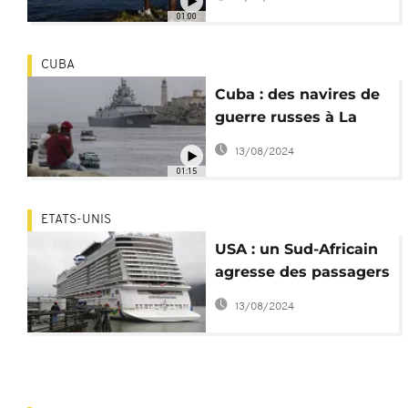
2 semaines
01:00
CUBA
Cuba : des navires de
guerre russes à La
Havane
13/08/2024
01:15
ETATS-UNIS
USA : un Sud-Africain
agresse des passagers
sur un navire en
13/08/2024
Alaska