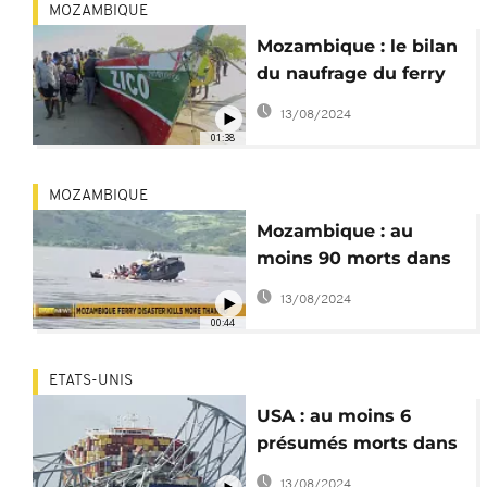
MOZAMBIQUE
Mozambique : le bilan
du naufrage du ferry
grimpe à au moins 98
13/08/2024
morts
01:38
MOZAMBIQUE
Mozambique : au
moins 90 morts dans
le naufrage d'un ferry
13/08/2024
00:44
ETATS-UNIS
USA : au moins 6
présumés morts dans
l'effondrement du
13/08/2024