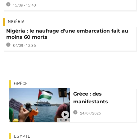
15/09 - 15:40
NIGÉRIA
Nigéria : le naufrage d'une embarcation fait au
moins 60 morts
04/09 - 12:36
GRÈCE
Grèce : des
manifestants
empêchent le
24/07/2025
débarquement de
02:30
touristes israéliens
EGYPTE