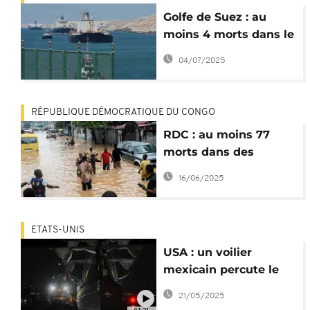
Golfe de Suez : au
moins 4 morts dans le
chavirage d'un navire
04/07/2025
RÉPUBLIQUE DÉMOCRATIQUE DU CONGO
RDC : au moins 77
morts dans des
inondations et des
16/06/2025
accidents de bateau
ETATS-UNIS
USA : un voilier
mexicain percute le
pont de Brooklyn, au
21/05/2025
moins 2 morts