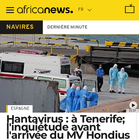
Passer
au
contenu
principal
NAVIRES
DERNIÈRE MINUTE
ESPAGNE
01:37
Hantavirus : à Tenerife;
l'inquiétude avant
l'arrivée du MV Hondius