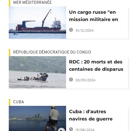
MER MÉDITERRANÉE
Un cargo russe "en
mission militaire en
Syrie" coule en
31/12/2024
Méditerranée
RÉPUBLIQUE DÉMOCRATIQUE DU CONGO
RDC : 20 morts et des
centaines de disparus
dans un naufrage
03/09/2024
CUBA
Cuba : d'autres
navires de guerre
russes à La Havane en
13/08/2024