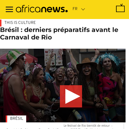
Passer
au
contenu
principal
THIS IS CULTURE
Brésil : derniers préparatifs avant le
Carnaval de Rio
BRÉSIL
Le festival de Rio bientôt de retour
-