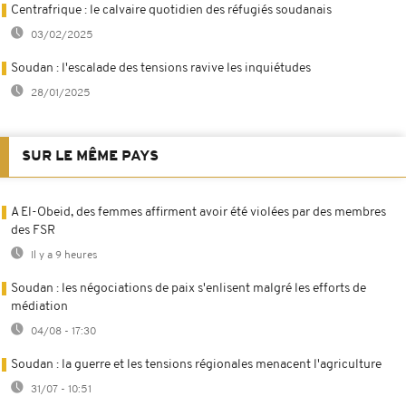
Centrafrique : le calvaire quotidien des réfugiés soudanais
03/02/2025
Soudan : l'escalade des tensions ravive les inquiétudes
28/01/2025
SUR LE MÊME PAYS
A El-Obeid, des femmes affirment avoir été violées par des membres
des FSR
Il y a 9 heures
Soudan : les négociations de paix s'enlisent malgré les efforts de
médiation
04/08 - 17:30
Soudan : la guerre et les tensions régionales menacent l'agriculture
31/07 - 10:51