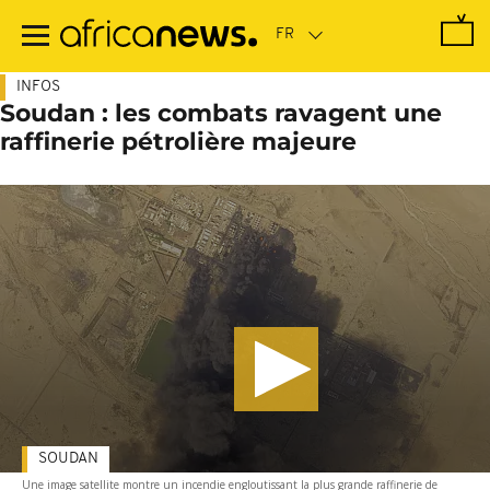
Passer
au
contenu
principal
INFOS
Soudan : les combats ravagent une
raffinerie pétrolière majeure
SOUDAN
Une image satellite montre un incendie engloutissant la plus grande raffinerie de