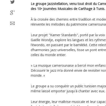
Le groupe Jazzstellation, venu tout droit du Camer
des 10ᵉ Journées Musicales de Carthage à Tunis.
À la croisée des chemins entre tradition et moder
réinvente les mélodies du patrimoine camerounais
Leur projet "Kamer Standards", porté par la voi
Gaëlle Wondje, explore les langues et les rythm
l’éwondo, en passant par le bamiléké. Cette relec
d’harmonies jazz universelles, tisse un pont entre
celles du monde entier.
« La musique camerounaise a bercé mon enfance 
Découvrir le jazz m’a donné envie de revisiter no
monde. »
Le groupe a su conquérir un public tunisien major
même laissé emporter jusqu'à chanter avec eux.
Leur énergie, leur maîtrise musicale et leur capac