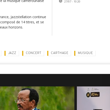
 de la musique camerounaise
27/07 - 10:20
ance, Jazzstellation continue
 composé de 14 titres, et se
veaux horizons.
JAZZ
CONCERT
CARTHAGE
MUSIQUE