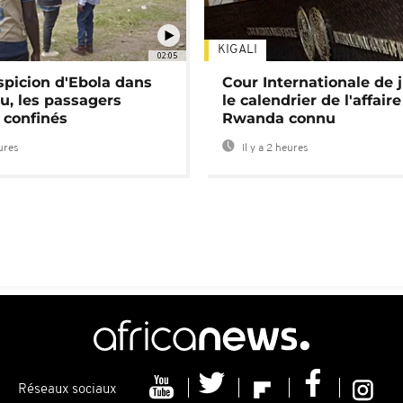
KIGALI
02:05
spicion d'Ebola dans
Cour Internationale de j
u, les passagers
le calendrier de l'affair
 confinés
Rwanda connu
eures
Il y a 2 heures
Réseaux sociaux