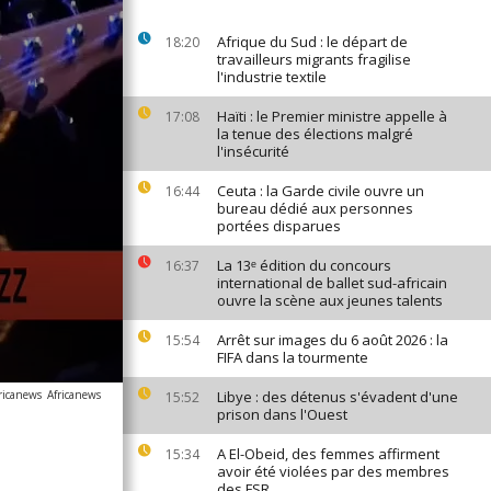
Afrique du Sud : le départ de
18:20
travailleurs migrants fragilise
l'industrie textile
Haïti : le Premier ministre appelle à
17:08
la tenue des élections malgré
l'insécurité
Ceuta : la Garde civile ouvre un
16:44
bureau dédié aux personnes
portées disparues
La 13ᵉ édition du concours
16:37
international de ballet sud-africain
ouvre la scène aux jeunes talents
Arrêt sur images du 6 août 2026 : la
15:54
FIFA dans la tourmente
ricanews
Africanews
Libye : des détenus s'évadent d'une
15:52
prison dans l'Ouest
A El-Obeid, des femmes affirment
15:34
avoir été violées par des membres
des FSR