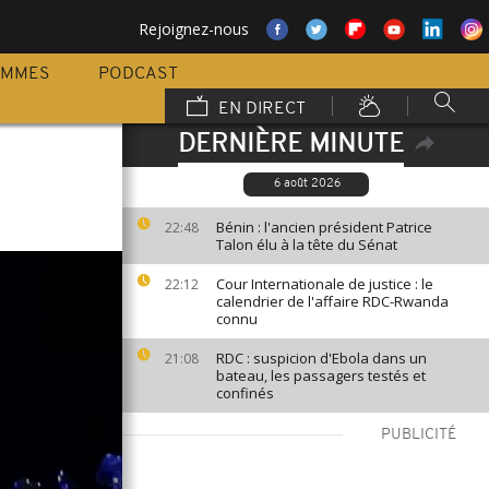
Rejoignez-nous
AMMES
PODCAST
EN DIRECT
DERNIÈRE MINUTE
6 août 2026
Bénin : l'ancien président Patrice
22:48
Talon élu à la tête du Sénat
Cour Internationale de justice : le
22:12
calendrier de l'affaire RDC-Rwanda
connu
RDC : suspicion d'Ebola dans un
21:08
bateau, les passagers testés et
confinés
PUBLICITÉ