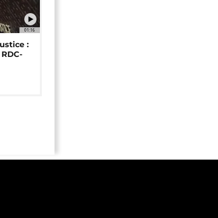
01:16
ustice :
e RDC-