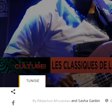
TUNISIE
Volume
90%
and Sasha Gankin
D
By Rédaction Africanews