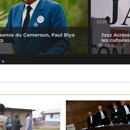
02:20
bsence du Cameroun, Paul Biya
Jazz Across
ts
les cultures
03/08 - 11:26