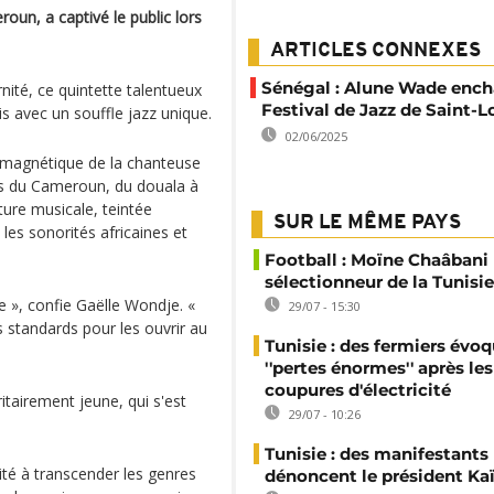
oun, a captivé le public lors
ARTICLES CONNEXES
Sénégal : Alune Wade ench
nité, ce quintette talentueux
Festival de Jazz de Saint-L
 avec un souffle jazz unique.
02/06/2025
x magnétique de la chanteuse
es du Cameroun, du douala à
ture musicale, teintée
SUR LE MÊME PAYS
 les sonorités africaines et
Football : Moïne Chaâban
sélectionneur de la Tunisie
», confie Gaëlle Wondje. «
29/07 - 15:30
s standards pour les ouvrir au
Tunisie : des fermiers évo
''pertes énormes'' après les
coupures d'électricité
itairement jeune, qui s'est
29/07 - 10:26
Tunisie : des manifestants
ité à transcender les genres
dénoncent le président Kaï