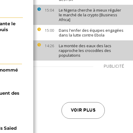
Le Nigeria cherche à mieux réguler
15:04
le marché de la crypto [Business
Africa]
ante le
ouis
Dans l'enfer des équipes engagées
15:00
dans la lutte contre Ebola
La montée des eaux des lacs
14:26
rapproche les crocodiles des
populations
PUBLICITÉ
i nommé
quent des
VOIR PLUS
s Saïed