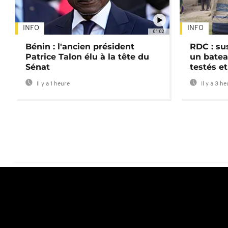
INFO
INFO
01:02
Bénin : l'ancien président
RDC : su
Patrice Talon élu à la tête du
un batea
Sénat
testés et
Il y a 1 heure
Il y a 3 h