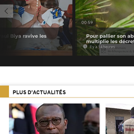
00:59
aul Biya ravive les
Pour pallier son a
multiplie les décre
Il y a 14 heures
PLUS D'ACTUALITÉS