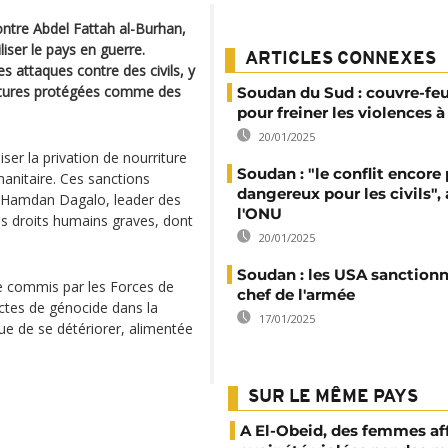
ontre Abdel Fattah al-Burhan,
iser le pays en guerre.
ARTICLES CONNEXES
s attaques contre des civils, y
uctures protégées comme des
Soudan du Sud : couvre-feu
pour freiner les violences 
20/01/2025
er la privation de nourriture
Soudan : "le conflit encore 
anitaire. Ces sanctions
dangereux pour les civils", 
 Hamdan Dagalo, leader des
l'ONU
es droits humains graves, dont
20/01/2025
Soudan : les USA sanctionn
e commis par les Forces de
chef de l'armée
ctes de génocide dans la
17/01/2025
ue de se détériorer, alimentée
SUR LE MÊME PAYS
A El-Obeid, des femmes af