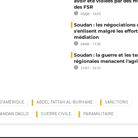
avoir été violées par des
des FSR
06/08 - 16:05
Soudan : les négociations 
s'enlisent malgré les effor
médiation
04/08 - 17:30
Soudan : la guerre et les t
régionales menacent l'agri
31/07 - 10:51
 D'AMÉRIQUE
ABDEL FATTAH AL-BURHANE
SANCTIONS
AMDAN DAGLO
GUERRE CIVILE
PARAMILITAIRE