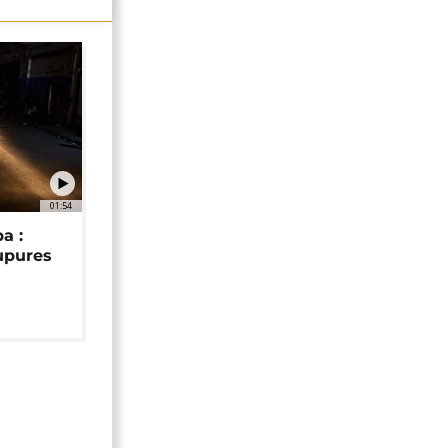
01:54
a :
upures