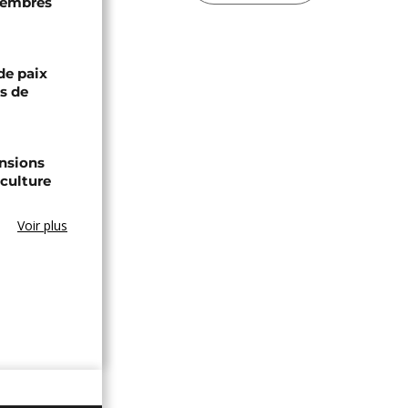
 membres
de paix
ts de
ensions
culture
Voir plus