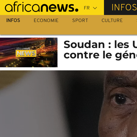
Passer
INFO
au
contenu
INFOS
ECONOMIE
SPORT
CULTURE
principal
Soudan : les
contre le gén