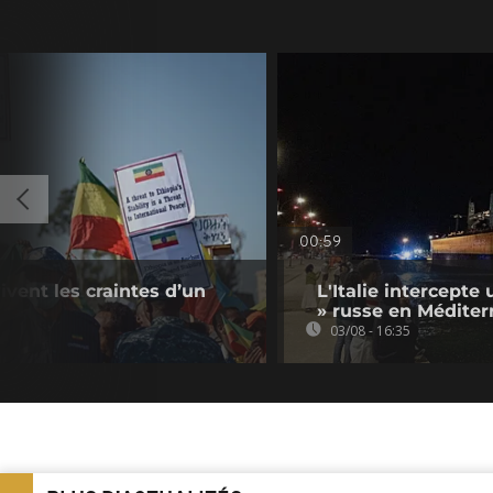
00:59
ivent les craintes d’un
L'Italie intercepte 
» russe en Méditer
03/08 - 16:35