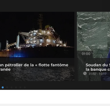
01:00
un pétrolier de la « flotte fantôme
Soudan du S
ranée
la banque c
31/07 - 10:17