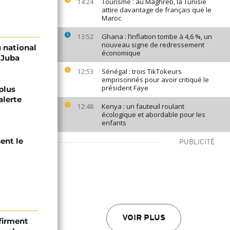
Tourisme : au Maghreb, la Tunisie
14:24
attire davantage de français que le
Maroc
Ghana : l’inflation tombe à 4,6 %, un
13:52
nouveau signe de redressement
 national
économique
à Juba
Sénégal : trois TikTokeurs
12:53
emprisonnés pour avoir critiqué le
président Faye
plus
alerte
Kenya : un fauteuil roulant
12:48
écologique et abordable pour les
enfants
ent le
PUBLICITÉ
VOIR PLUS
firment