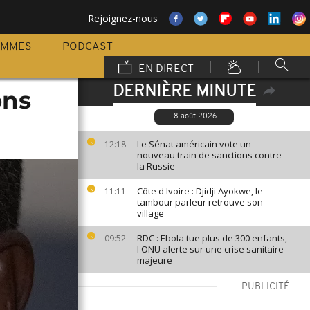
Rejoignez-nous
AMMES
PODCAST
EN DIRECT
DERNIÈRE MINUTE
ons
8 août 2026
Le Sénat américain vote un
12:18
nouveau train de sanctions contre
la Russie
Côte d'Ivoire : Djidji Ayokwe, le
11:11
tambour parleur retrouve son
village
RDC : Ebola tue plus de 300 enfants,
09:52
l'ONU alerte sur une crise sanitaire
majeure
PUBLICITÉ