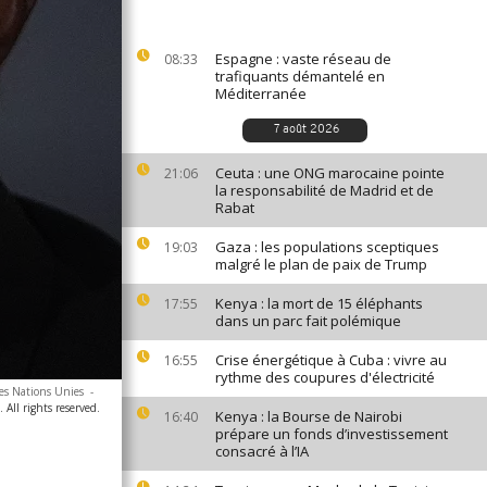
Espagne : vaste réseau de
08:33
trafiquants démantelé en
Méditerranée
7 août 2026
Ceuta : une ONG marocaine pointe
21:06
la responsabilité de Madrid et de
Rabat
Gaza : les populations sceptiques
19:03
malgré le plan de paix de Trump
Kenya : la mort de 15 éléphants
17:55
dans un parc fait polémique
Crise énergétique à Cuba : vivre au
16:55
rythme des coupures d'électricité
des Nations Unies
-
All rights reserved.
Kenya : la Bourse de Nairobi
16:40
prépare un fonds d’investissement
consacré à l’IA