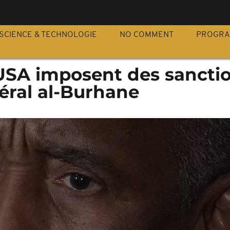
S
SCIENCE & TECHNOLOGIE
NO COMMENT
PROGR
 USA imposent des sancti
éral al-Burhane