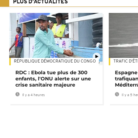
PLUS D'ACTUALITÉS
RÉPUBLIQUE DÉMOCRATIQUE DU CONGO
TRAFIC D'Ê
01:47
RDC : Ebola tue plus de 300
Espagne 
enfants, l'ONU alerte sur une
trafiqua
crise sanitaire majeure
Méditerr
Il y a 4 heures
Il y a 5 h