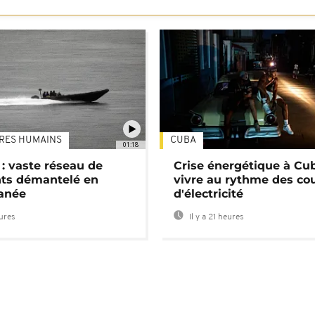
TRES HUMAINS
CUBA
01:18
: vaste réseau de
Crise énergétique à Cub
nts démantelé en
vivre au rythme des co
anée
d'électricité
eures
Il y a 21 heures