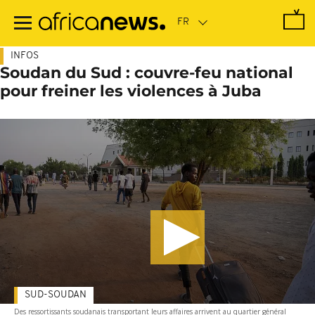
Passer
au
contenu
principal
INFOS
Soudan du Sud : couvre-feu national
pour freiner les violences à Juba
SUD-SOUDAN
Des ressortissants soudanais transportant leurs affaires arrivent au quartier général