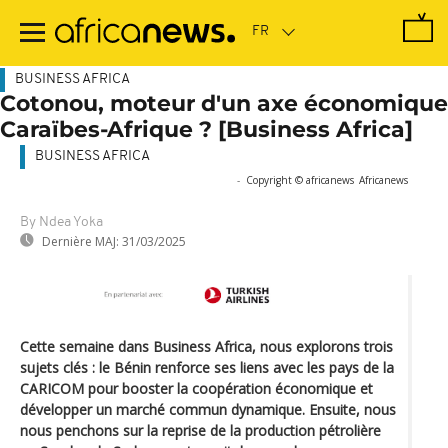
Passer
au
contenu
principal
BUSINESS AFRICA
Cotonou, moteur d'un axe économique
Caraïbes-Afrique ? [Business Africa]
BUSINESS AFRICA
-
Copyright © africanews
Africanews
By Ndea Yoka
Dernière MAJ:
31/03/2025
Cette semaine dans Business Africa, nous explorons trois
sujets clés : le Bénin renforce ses liens avec les pays de la
CARICOM pour booster la coopération économique et
développer un marché commun dynamique. Ensuite, nous
nous penchons sur la reprise de la production pétrolière