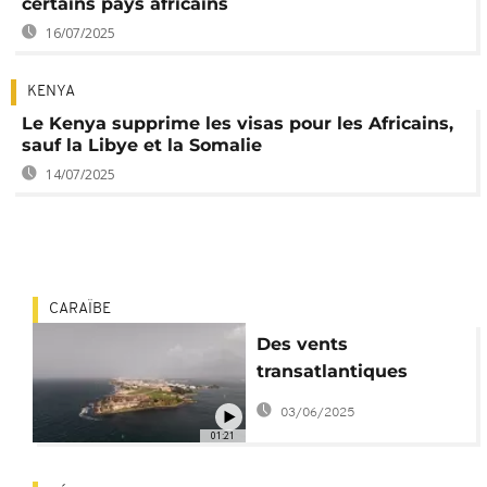
certains pays africains
16/07/2025
KENYA
Le Kenya supprime les visas pour les Africains,
sauf la Libye et la Somalie
14/07/2025
CARAÏBE
Des vents
transatlantiques
transportent le Sahara
03/06/2025
jusqu’aux Caraïbes
01:21