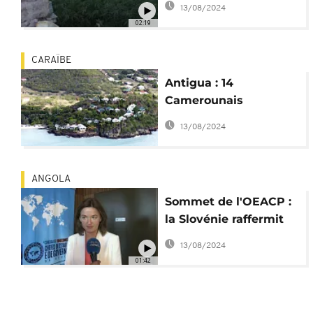
13/08/2024
rastafari
02:19
CARAÏBE
Antigua : 14
Camerounais
secourus d'un
13/08/2024
naufrage près de
Saint-Kitts
ANGOLA
Sommet de l'OEACP :
la Slovénie raffermit
ses relations avec
13/08/2024
l'Afrique
01:42