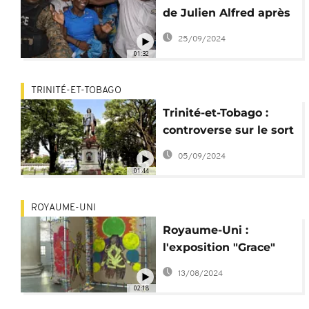
de Julien Alfred après
sa médaille d'or
25/09/2024
olympique
01:32
TRINITÉ-ET-TOBAGO
Trinité-et-Tobago :
controverse sur le sort
des symboles
05/09/2024
coloniaux
01:44
ROYAUME-UNI
Royaume-Uni :
l'exposition "Grace"
inspirée des Caraïbes
13/08/2024
et du Carnaval
02:18