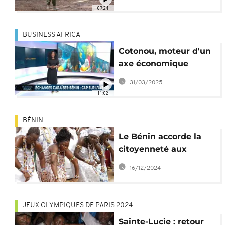
Caraïbes
07:24
BUSINESS AFRICA
Cotonou, moteur d'un
axe économique
Caraïbes-Afrique ?
31/03/2025
[Business Africa]
11:02
BÉNIN
Le Bénin accorde la
citoyenneté aux
descendants
16/12/2024
d'esclaves
JEUX OLYMPIQUES DE PARIS 2024
Sainte-Lucie : retour