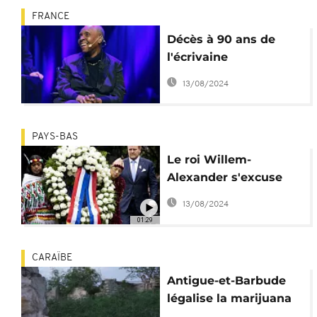
FRANCE
Décès à 90 ans de
l'écrivaine
guadeloupéenne
13/08/2024
Maryse Condé
PAYS-BAS
Le roi Willem-
Alexander s'excuse
pour le rôle des Pays-
13/08/2024
Bas dans l'esclavage
01:29
CARAÏBE
Antigue-et-Barbude
légalise la marijuana
pour la communauté