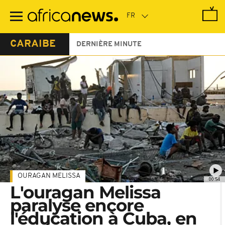
Passer
au
contenu
principal
CARAIBE
DERNIÈRE MINUTE
OURAGAN MELISSA
00:54
L'ouragan Melissa
paralyse encore
l'éducation à Cuba, en