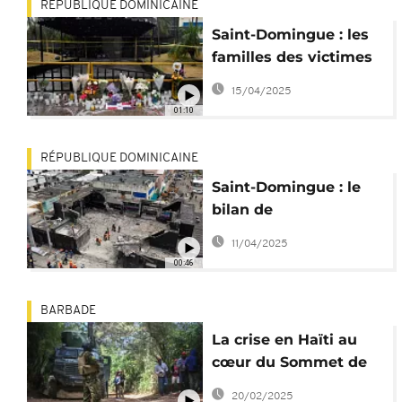
RÉPUBLIQUE DOMINICAINE
Saint-Domingue : les
familles des victimes
poursuivent la
15/04/2025
discothèque
01:10
RÉPUBLIQUE DOMINICAINE
Saint-Domingue : le
bilan de
l'effondrement
11/04/2025
s'alourdit à 221 morts
00:46
BARBADE
La crise en Haïti au
cœur du Sommet de
la Communauté des
20/02/2025