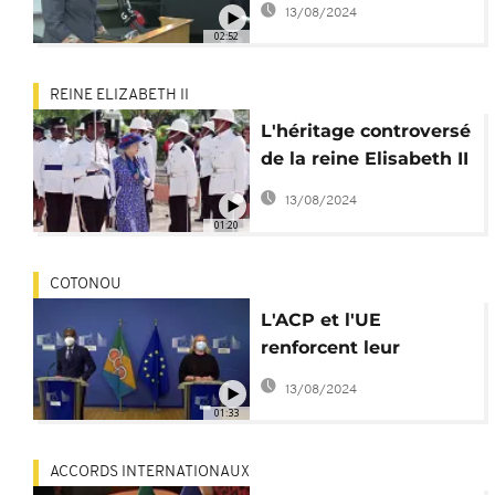
13/08/2024
02:52
REINE ELIZABETH II
L'héritage controversé
de la reine Elisabeth II
hante les Caraïbes
13/08/2024
01:20
COTONOU
L'ACP et l'UE
renforcent leur
coopération
13/08/2024
01:33
ACCORDS INTERNATIONAUX