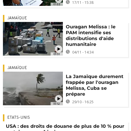
17/11 - 15:38
01:03
JAMAÏQUE
Ouragan Melissa : le
PAM intensifie ses
distributions d'aide
humanitaire
04/11 - 14:34
01:10
JAMAÏQUE
La Jamaïque durement
frappée par l'ouragan
Melissa, Cuba se
prépare
29/10 - 16:25
00:52
ETATS-UNIS
USA : des droits de douane de plus de 10 % pour