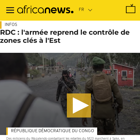
Passer
au
contenu
principal
INFOS
RDC : l'armée reprend le contrôle de
zones clés à l'Est
RÉPUBLIQUE DÉMOCRATIQUE DU CONGO
Des miliciens du Wazalendo combattant les rebelles du M23 marchent à Sake, en