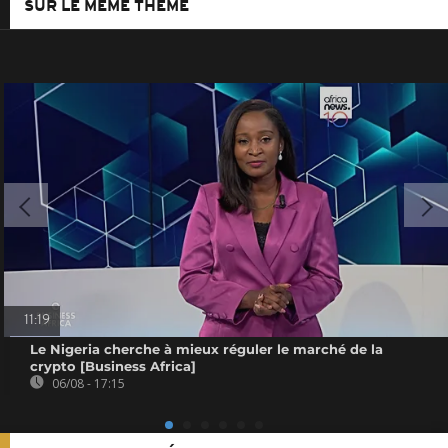
SUR LE MÊME THÈME
11:19
Le Nigeria cherche à mieux réguler le marché de la
crypto [Business Africa]
06/08 - 17:15