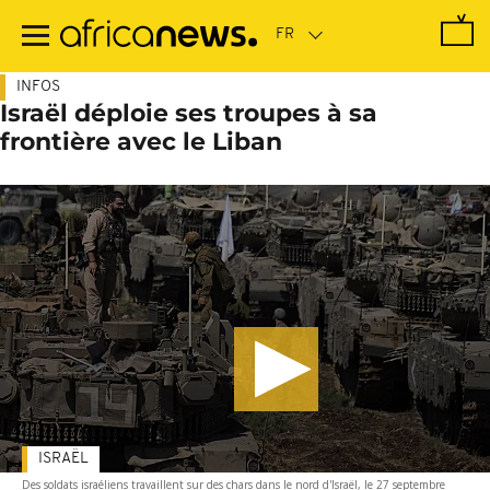
Passer
au
contenu
principal
INFOS
Israël déploie ses troupes à sa
frontière avec le Liban
ISRAËL
Des soldats israéliens travaillent sur des chars dans le nord d'Israël, le 27 septembre