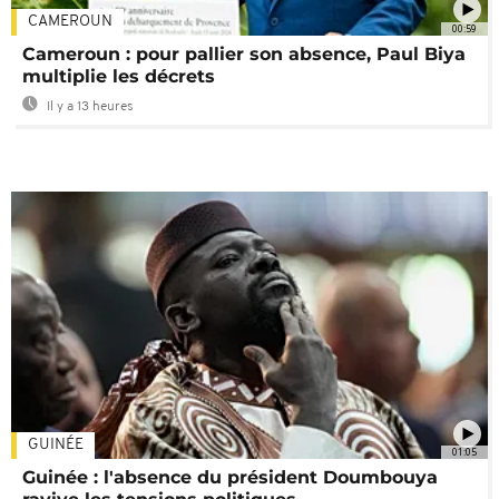
CAMEROUN
00:59
Cameroun : pour pallier son absence, Paul Biya
multiplie les décrets
Il y a 13 heures
GUINÉE
01:05
Guinée : l'absence du président Doumbouya