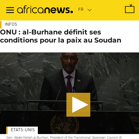
Passer
au
contenu
principal
INFOS
ONU : al-Burhane définit ses
conditions pour la paix au Soudan
ETATS-UNIS
Gen. Abdel-Fattah al-Burhan, President of the Transitional Sovereign Council of