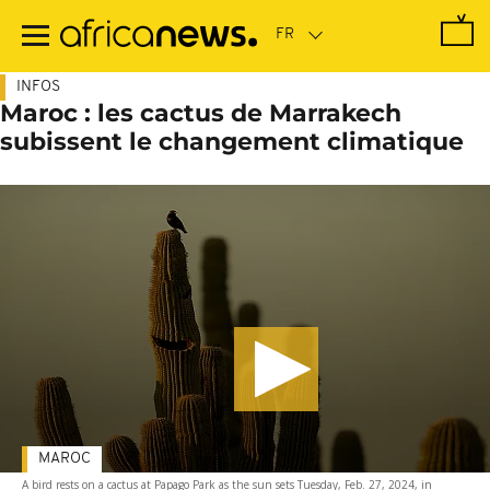
Passer
au
contenu
principal
INFOS
Maroc : les cactus de Marrakech
subissent le changement climatique
MAROC
A bird rests on a cactus at Papago Park as the sun sets Tuesday, Feb. 27, 2024, in