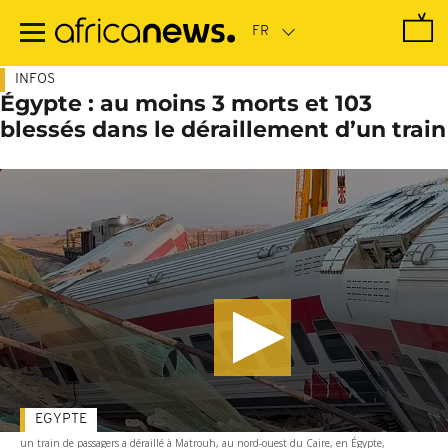
Passer
au
contenu
principal
INFOS
Égypte : au moins 3 morts et 103
blessés dans le déraillement d’un train
EGYPTE
un train de passagers a déraillé à Matrouh, au nord-ouest du Caire, en Égypte,