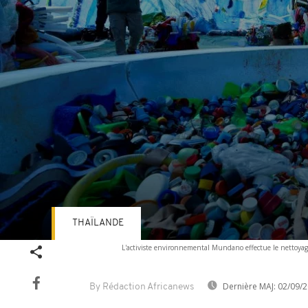
THAÏLANDE
Volume
L'activiste environnemental Mundano effectue le nettoyage
90%
Dernière MAJ:
02/09/2
By Rédaction Africanews