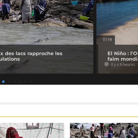
01:14
 des lacs rapproche les
El Niño : l
ulations
faim mondi
Il y a 6 heures