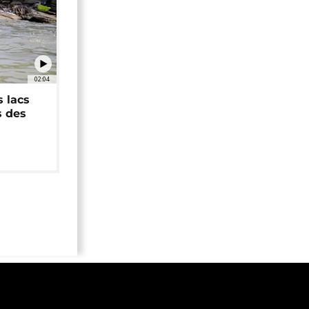
02:04
 lacs
s des