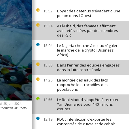
Libye : des détenus s'évadent d'une
15:52
prison dans l'Ouest
A El-Obeid, des femmes affirment
15:34
avoir été violées par des membres
des FSR
Le Nigeria cherche à mieux réguler
15:04
le marché de la crypto [Business
Africa]
Dans l'enfer des équipes engagées
15:00
dans la lutte contre Ebola
La montée des eaux des lacs
14:26
rapproche les crocodiles des
populations
Le Real Madrid s’apprête à recruter
13:55
rdi 25 juin 2024.
-
Yan Diomandé pour 140 millions
africanews
AP Photo
d’euros
RDC : interdiction d’exporter les
12:19
concentrés de cuivre et de cobalt