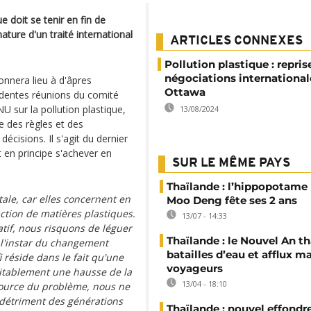
e doit se tenir en fin de
ture d'un traité international
ARTICLES CONNEXES
Pollution plastique : repris
négociations international
onnera lieu à d'âpres
Ottawa
édentes réunions du comité
 sur la pollution plastique,
13/08/2024
 des règles et des
isions. Il s'agit du dernier
 en principe s'achever en
SUR LE MÊME PAYS
Thaïlande : l’hippopotam
ale, car elles concernent en
Moo Deng fête ses 2 ans
uction de matières plastiques.
13/07 - 14:33
atif, nous risquons de léguer
Thaïlande : le Nouvel An th
 l'instar du changement
batailles d’eau et afflux ma
 réside dans le fait qu'une
voyageurs
itablement une hausse de la
13/04 - 18:10
 source du problème, nous ne
 détriment des générations
Thaïlande : nouvel effond