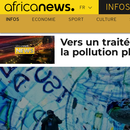
Passer
INFO
au
contenu
INFOS
ECONOMIE
SPORT
CULTURE
principal
Vers un trait
la pollution p