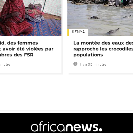
KENYA
id, des femmes
La montée des eaux des
 avoir été violées par
rapproche les crocodile
bres des FSR
populations
minutes
Il y a 55 minutes