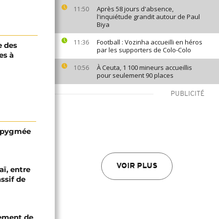
Après 58 jours d'absence,
11:50
l'inquiétude grandit autour de Paul
Biya
Football : Vozinha accueilli en héros
11:36
e des
par les supporters de Colo-Colo
es à
À Ceuta, 1 100 mineurs accueillis
10:56
pour seulement 90 places
PUBLICITÉ
e pygmée
VOIR PLUS
aï, entre
ssif de
rement de