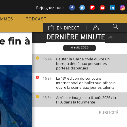
Rejoignez-nous
AMMES
PODCAST
EN DIRECT
DERNIÈRE MINUTE
e fin à
6 août 2026
Ceuta : la Garde civile ouvre un
16:44
bureau dédié aux personnes
portées disparues
La 13ᵉ édition du concours
16:37
international de ballet sud-africain
ouvre la scène aux jeunes talents
Arrêt sur images du 6 août 2026 : la
15:54
FIFA dans la tourmente
PUBLICITÉ