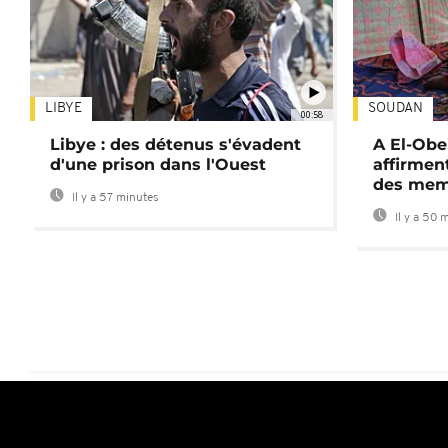
LIBYE
SOUDAN
00:58
Libye : des détenus s'évadent
A El-Obe
d'une prison dans l'Ouest
affirment
des mem
Il y a 57 minutes
Il y a 50 