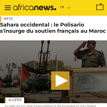
Passer
au
contenu
principal
INFOS
Sahara occidental : le Polisario
s'insurge du soutien français au Maroc
ALGÉRIE
Un soldat lors d'un défilé militaire célébrant le 50e anniversaire du Front Polisario