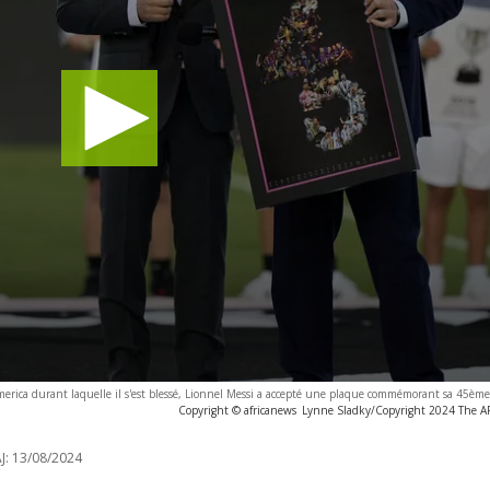
America durant laquelle il s'est blessé, Lionnel Messi a accepté une plaque commémorant sa 45ème
Copyright © africanews
Lynne Sladky/Copyright 2024 The AP.
J:
13/08/2024