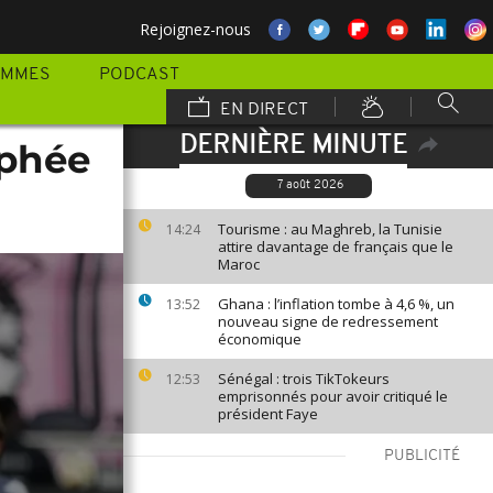
Rejoignez-nous
AMMES
PODCAST
EN DIRECT
DERNIÈRE MINUTE
ophée
7 août 2026
Tourisme : au Maghreb, la Tunisie
14:24
attire davantage de français que le
Maroc
Ghana : l’inflation tombe à 4,6 %, un
13:52
nouveau signe de redressement
économique
Sénégal : trois TikTokeurs
12:53
emprisonnés pour avoir critiqué le
président Faye
PUBLICITÉ