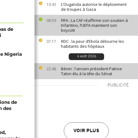
L’Ouganda autorise le déploiement
10:43
de troupes à Gaza
FIFA : La CAF réaffirme son soutien à
08:59
Infantino, l’UEFA maintient son
pas de
boycott
i
RDC : la peur d’Ebola détourne les
07:17
habitants des hôpitaux
le Nigeria
6 août 2026
Bénin : l'ancien président Patrice
22:48
Talon élu à la tête du Sénat
PUBLICITÉ
ions de
n des
VOIR PLUS
ed,