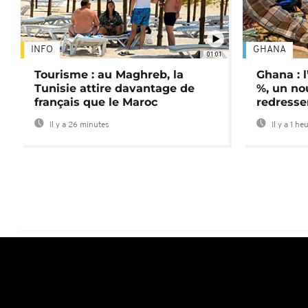
INFO
GHANA
01:01
Tourisme : au Maghreb, la
Ghana : l
Tunisie attire davantage de
%, un no
français que le Maroc
redress
Il y a 26 minutes
Il y a 1 he