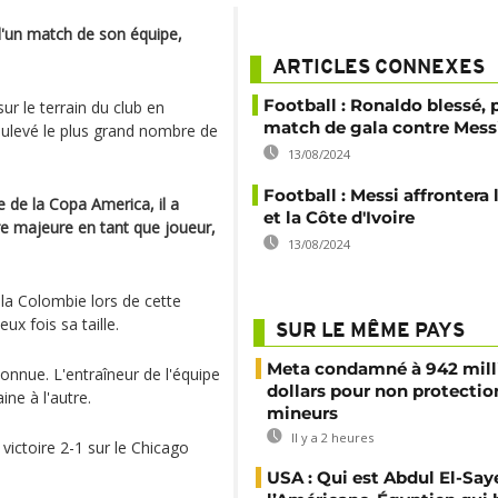
 d'un match de son équipe,
ARTICLES CONNEXES
Football : Ronaldo blessé, 
ur le terrain du club en
match de gala contre Mess
ulevé le plus grand nombre de
13/08/2024
Football : Messi affrontera 
e de la Copa America, il a
et la Côte d'Ivoire
e majeure en tant que joueur,
13/08/2024
 la Colombie lors de cette
ux fois sa taille.
SUR LE MÊME PAYS
Meta condamné à 942 mill
connue. L'entraîneur de l'équipe
dollars pour non protectio
ne à l'autre.
mineurs
Il y a 2 heures
victoire 2-1 sur le Chicago
USA : Qui est Abdul El-Say