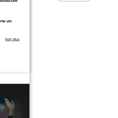
bouscule
gne un
Voir plus