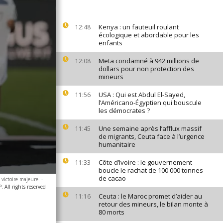
Kenya : un fauteuil roulant
12:48
écologique et abordable pour les
enfants
Meta condamné à 942 millions de
12:08
dollars pour non protection des
mineurs
USA : Qui est Abdul El-Sayed,
11:56
l’Américano-Égyptien qui bouscule
les démocrates ?
Une semaine après l’afflux massif
11:45
de migrants, Ceuta face à l’urgence
humanitaire
Côte d’Ivoire : le gouvernement
11:33
boucle le rachat de 100 000 tonnes
de cacao
 victoire majeure
-
 All rights reserved
Ceuta : le Maroc promet d’aider au
11:16
retour des mineurs, le bilan monte à
80 morts