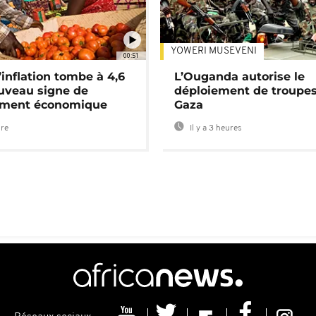
YOWERI MUSEVENI
00:51
’inflation tombe à 4,6
L’Ouganda autorise le
uveau signe de
déploiement de troupes
ement économique
Gaza
ure
Il y a 3 heures