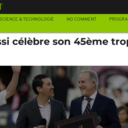
T
SCIENCE & TECHNOLOGIE
NO COMMENT
PROGR
ssi célèbre son 45ème tr