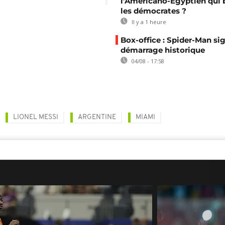
l’Américano-Égyptien qui 
les démocrates ?
Il y a 1 heure
Box-office : Spider-Man si
démarrage historique
04/08 - 17:58
LIONEL MESSI
ARGENTINE
MIAMI