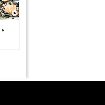
01:11
 à