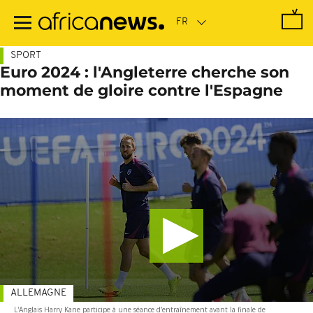
Passer
au
contenu
principal
SPORT
Euro 2024 : l'Angleterre cherche son
moment de gloire contre l'Espagne
ALLEMAGNE
L'Anglais Harry Kane participe à une séance d'entraînement avant la finale de