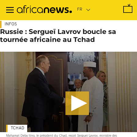
Passer
au
contenu
principal
INFOS
Russie : Sergueï Lavrov boucle sa
tournée africaine au Tchad
TCHAD
Mahamat Deby Itno, le président du Chad, reçoit Sergueï Lavrov, ministre des