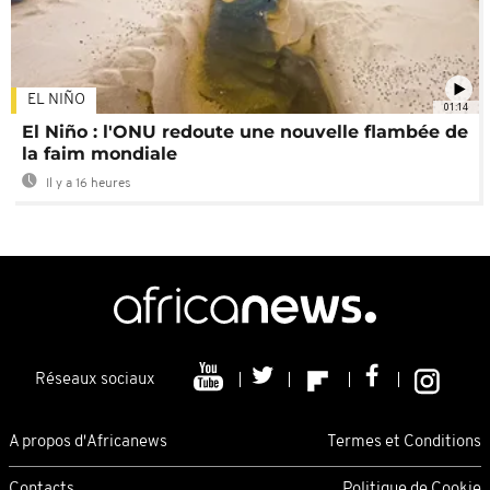
EL NIÑO
01:14
El Niño : l'ONU redoute une nouvelle flambée de
la faim mondiale
Il y a 16 heures
Réseaux sociaux
A propos d'Africanews
Termes et Conditions
Contacts
Politique de Cookie