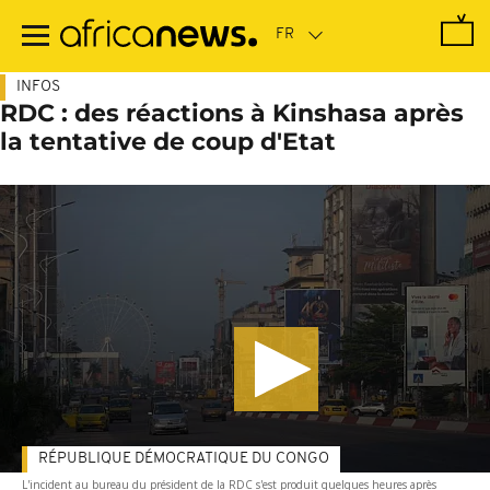
Passer
au
contenu
principal
INFOS
RDC : des réactions à Kinshasa après
la tentative de coup d'Etat
RÉPUBLIQUE DÉMOCRATIQUE DU CONGO
L'incident au bureau du président de la RDC s'est produit quelques heures après