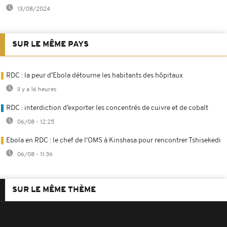
13/08/2024
SUR LE MÊME PAYS
RDC : la peur d’Ebola détourne les habitants des hôpitaux
Il y a 16 heures
RDC : interdiction d’exporter les concentrés de cuivre et de cobalt
06/08 - 12:25
Ebola en RDC : le chef de l'OMS à Kinshasa pour rencontrer Tshisekedi
06/08 - 11:36
SUR LE MÊME THÈME