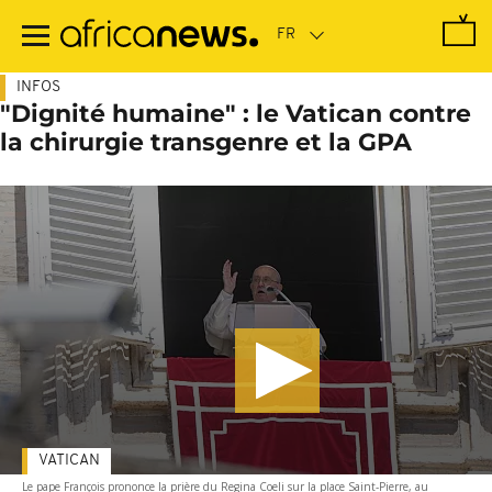
Passer
au
contenu
principal
INFOS
"Dignité humaine" : le Vatican contre
la chirurgie transgenre et la GPA
VATICAN
Le pape François prononce la prière du Regina Coeli sur la place Saint-Pierre, au