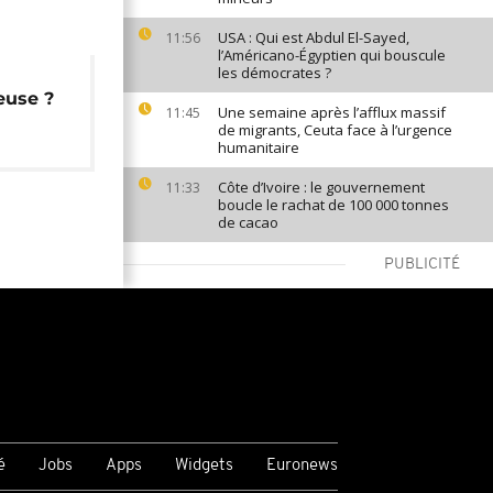
USA : Qui est Abdul El-Sayed,
11:56
l’Américano-Égyptien qui bouscule
les démocrates ?
euse ?
Une semaine après l’afflux massif
11:45
de migrants, Ceuta face à l’urgence
humanitaire
Côte d’Ivoire : le gouvernement
11:33
boucle le rachat de 100 000 tonnes
de cacao
PUBLICITÉ
VOIR PLUS
é
Jobs
Apps
Widgets
Euronews