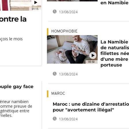
en Namibie
01:15
13/08/2024
ontre la
HOMOPHOBIE
nçois le mois
La Namibie
de naturali
fillettes né
d'une mère
00:50
porteuse
13/08/2024
ouple gay face
MAROC
térieur namibien
Maroc : une dizaine d'arrestati
 comme preuve de
pour "avortement illégal"
n génétique entre
melles.
13/08/2024