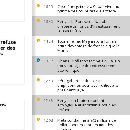
Crise énergétique à Cuba : vivre au
16:55
rythme des coupures d'électricité
Kenya : la Bourse de Nairobi
16:40
prépare un fonds d’investissement
consacré à l’IA
Tourisme : au Maghreb, la Tunisie
14:24
 refuse
attire davantage de français que le
ser des
Maroc
es
Ghana : l’inflation tombe à 4,6 %, un
13:52
nouveau signe de redressement
économique
Sénégal : trois TikTokeurs
12:53
emprisonnés pour avoir critiqué le
président Faye
Kenya : un fauteuil roulant
12:48
ons
écologique et abordable pour les
enfants
Meta condamné à 942 millions de
12:08
dollars pour non protection des
mineurs