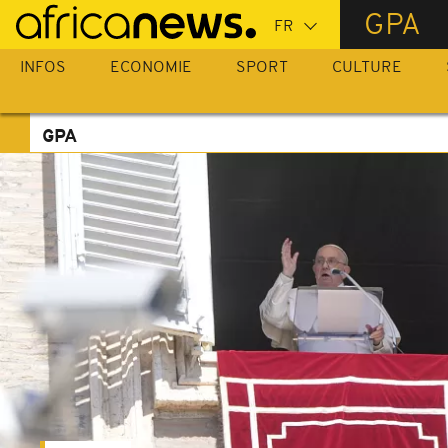
Passer
GPA
au
contenu
INFOS
ECONOMIE
SPORT
CULTURE
principal
GPA