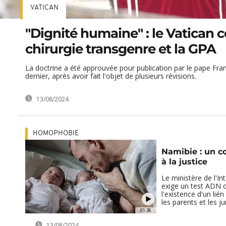
VATICAN
"Dignité humaine" : le Vatican c
chirurgie transgenre et la GPA
La doctrine a été approuvée pour publication par le pape Fra
dernier, après avoir fait l'objet de plusieurs révisions.
13/08/2024
HOMOPHOBIE
Namibie : un c
à la justice
Le ministère de l'In
exige un test ADN
l'existence d'un lié
les parents et les ju
01:36
13/08/2024