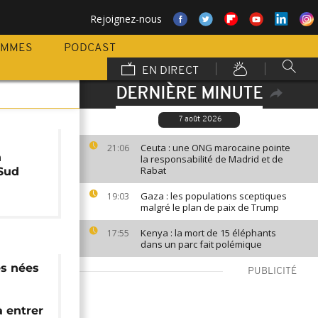
Rejoignez-nous
AMMES
PODCAST
EN DIRECT
DERNIÈRE MINUTE
7 août 2026
Ceuta : une ONG marocaine pointe
21:06
n
la responsabilité de Madrid et de
Rabat
 Sud
Gaza : les populations sceptiques
19:03
malgré le plan de paix de Trump
Kenya : la mort de 15 éléphants
17:55
dans un parc fait polémique
es nées
PUBLICITÉ
à entrer