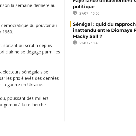
Faye lance officiellement 
prison la semaine dernière au
politique
27/07 - 10:55
Sénégal : quid du rappro
rt démocratique du pouvoir au
inattendu entre Diomaye F
n 1960.
Macky Sall ?
22/07 - 10:46
t sortant au scrutin depuis
ori clair ne se dégage parmi les
 électeurs sénégalais se
ar les prix élevés des denrées
e la guerre en Ukraine.
u, poussant des milliers
dangereux à la recherche