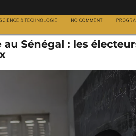
S
SCIENCE & TECHNOLOGIE
NO COMMENT
PROGR
e au Sénégal : les électeur
ix