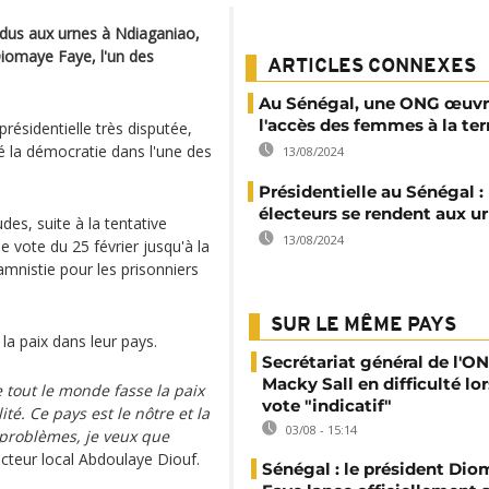
ndus aux urnes à Ndiaganiao,
 Diomaye Faye, l'un des
ARTICLES CONNEXES
Au Sénégal, une ONG œuvr
l'accès des femmes à la ter
résidentielle très disputée,
 la démocratie dans l'une des
13/08/2024
Présidentielle au Sénégal : 
électeurs se rendent aux u
des, suite à la tentative
13/08/2024
e vote du 25 février jusqu'à la
 amnistie pour les prisonniers
SUR LE MÊME PAYS
la paix dans leur pays.
Secrétariat général de l'ON
Macky Sall en difficulté lor
e tout le monde fasse la paix
vote "indicatif"
té. Ce pays est le nôtre et la
03/08 - 15:14
e problèmes, je veux que
ecteur local Abdoulaye Diouf.
Sénégal : le président Di