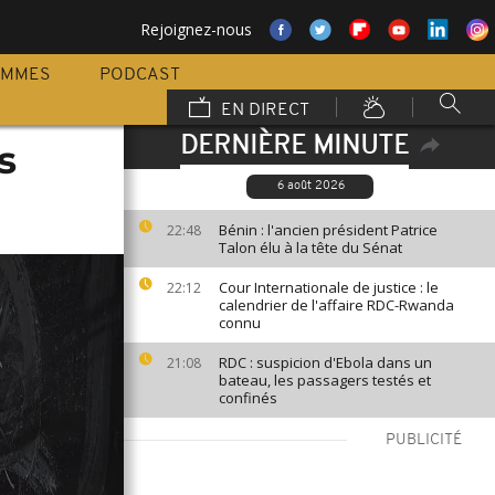
Rejoignez-nous
AMMES
PODCAST
EN DIRECT
DERNIÈRE MINUTE
s
6 août 2026
Bénin : l'ancien président Patrice
22:48
Talon élu à la tête du Sénat
Cour Internationale de justice : le
22:12
calendrier de l'affaire RDC-Rwanda
connu
RDC : suspicion d'Ebola dans un
21:08
bateau, les passagers testés et
confinés
PUBLICITÉ