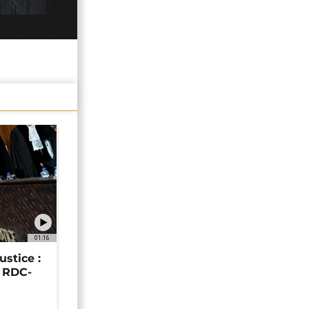
01:16
ustice :
e RDC-