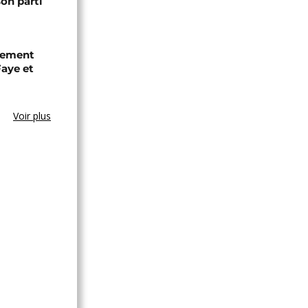
son parti
chement
aye et
Voir plus