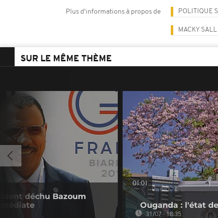
POLITIQUE 
Plus d'informations à propos de
MACKY SALL
SUR LE MÊME THÈME
01:01
résident déchu Bazoum
immédiate
Ouganda : l'état de
31/07 - 18:35