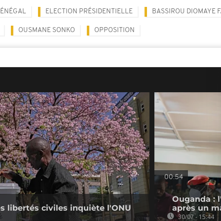
SÉNÉGAL
ELECTION PRÉSIDENTIELLE
BASSIROU DIOMAYE F
OUSMANE SONKO
OPPOSITION
00:54
Ouganda : l
s libertés civiles inquiète l'ONU
après un ma
30/07 - 15:44