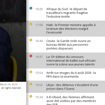
Afrique du Sud : le départ de
18:20
travailleurs migrants fragilise
l'industrie textile
Haïti : le Premier ministre appelle à
17:08
la tenue des élections malgré
l'insécurité
Ceuta : la Garde civile ouvre un
16:44
bureau dédié aux personnes
portées disparues
La 13ᵉ édition du concours
16:37
international de ballet sud-africain
ouvre la scène aux jeunes talents
Arrêt sur images du 6 août 2026 : la
15:54
FIFA dans la tourmente
, March 24, 2024.
-
Libye : des détenus s'évadent d'une
15:52
All rights reserved.
prison dans l'Ouest
A El-Obeid, des femmes affirment
15:34
avoir été violées par des membres
des FSR