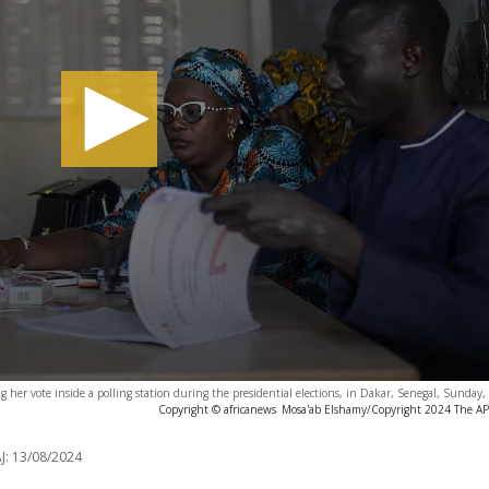
ng her vote inside a polling station during the presidential elections, in Dakar, Senegal, Sunday
Copyright © africanews
Mosa'ab Elshamy/Copyright 2024 The AP. 
J:
13/08/2024