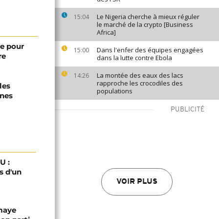
Le Nigeria cherche à mieux réguler
15:04
le marché de la crypto [Business
Africa]
e pour
Dans l'enfer des équipes engagées
15:00
re
dans la lutte contre Ebola
La montée des eaux des lacs
14:26
rapproche les crocodiles des
les
populations
rnes
PUBLICITÉ
U :
s d'un
VOIR PLUS
omaye