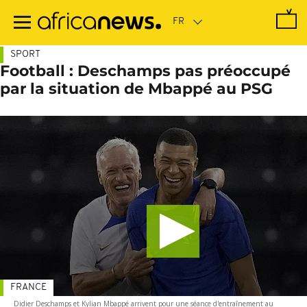
Passer
au
contenu
principal
SPORT
Football : Deschamps pas préoccupé
par la situation de Mbappé au PSG
FRANCE
Didier Deschamps et Kylian Mbappé arrivent pour une séance d'entraînement au