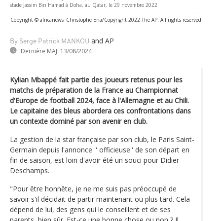
stade Jassim Bin Hamad à Doha, au Qatar, le 29 novembre 2022
-
Copyright © africanews
Christophe Ena/Copyright 2022 The AP. All rights reserved
and AP
By Serge Patrick MANKOU
Dernière MAJ:
13/08/2024
Kylian Mbappé fait partie des joueurs retenus pour les
matchs de préparation de la France au Championnat
d'Europe de football 2024, face à l'Allemagne et au Chili.
Le capitaine des bleus abordera ces confrontations dans
un contexte dominé par son avenir en club.
La gestion de la star française par son club, le Paris Saint-
Germain depuis l'annonce '' officieuse'' de son départ en
fin de saison, est loin d'avoir été un souci pour Didier
Deschamps.
"Pour être honnête, je ne me suis pas préoccupé de
savoir s'il décidait de partir maintenant ou plus tard. Cela
dépend de lui, des gens qui le conseillent et de ses
parents, bien sûr. Est-ce une bonne chose ou non ? Il