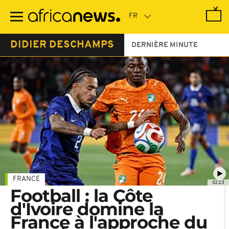
Passer
au
contenu
principal
DIDIER DESCHAMPS
DERNIÈRE MINUTE
FRANCE
02:23
Football : la Côte
d'Ivoire domine la
France à l'approche du