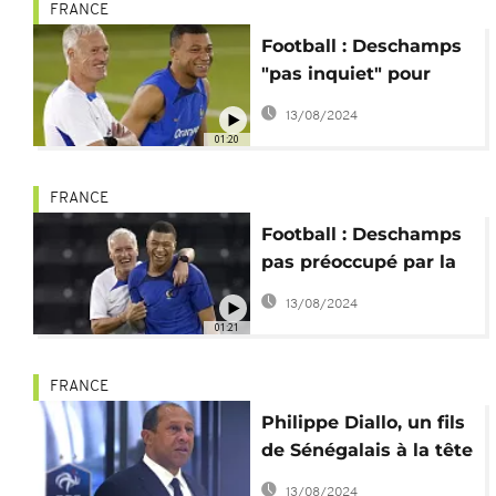
FRANCE
Football : Deschamps
"pas inquiet" pour
Mbappé chez les
13/08/2024
Bleus
01:20
FRANCE
Football : Deschamps
pas préoccupé par la
situation de Mbappé
13/08/2024
au PSG
01:21
FRANCE
Philippe Diallo, un fils
de Sénégalais à la tête
du football français
13/08/2024