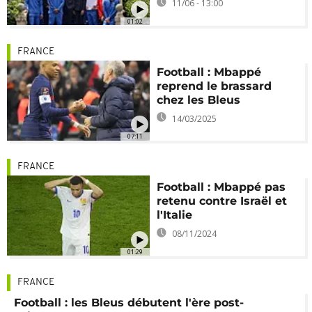
11/06 - 13:00
01:02
FRANCE
Football : Mbappé
reprend le brassard
chez les Bleus
14/03/2025
07:11
FRANCE
Football : Mbappé pas
retenu contre Israël et
l'Italie
08/11/2024
01:29
FRANCE
Football : les Bleus débutent l'ère post-