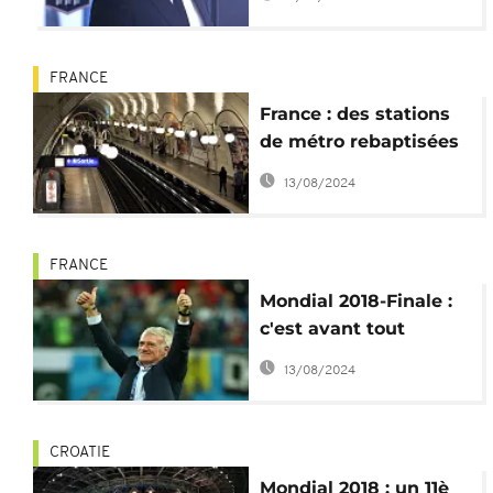
FRANCE
France : des stations
de métro rebaptisées
en l'honneur des
13/08/2024
Bleus
FRANCE
Mondial 2018-Finale :
c'est avant tout
l'affaire de Didier
13/08/2024
Deschamps
CROATIE
Mondial 2018 : un 11è