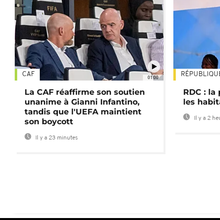
CAF
RÉPUBLIQU
01:00
La CAF réaffirme son soutien
RDC : la
unanime à Gianni Infantino,
les habi
tandis que l'UEFA maintient
Il y a 2 h
son boycott
Il y a 23 minutes