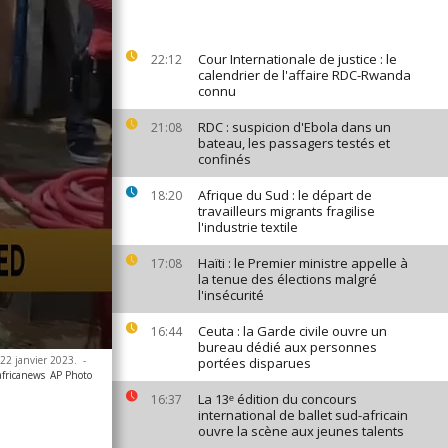
Cour Internationale de justice : le
22:12
calendrier de l'affaire RDC-Rwanda
connu
RDC : suspicion d'Ebola dans un
21:08
bateau, les passagers testés et
confinés
Afrique du Sud : le départ de
18:20
travailleurs migrants fragilise
l'industrie textile
Haïti : le Premier ministre appelle à
17:08
la tenue des élections malgré
l'insécurité
Ceuta : la Garde civile ouvre un
16:44
bureau dédié aux personnes
 22 janvier 2023.
-
portées disparues
africanews
AP Photo
La 13ᵉ édition du concours
16:37
international de ballet sud-africain
ouvre la scène aux jeunes talents