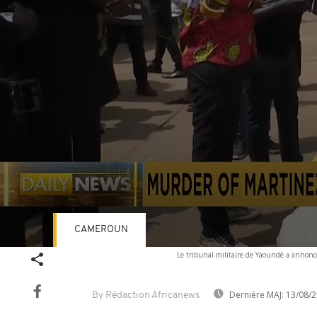
CAMEROUN
Volume
Le tribunal militaire de Yaoundé a annoncé
90%
Dernière MAJ:
13/08/2
By Rédaction Africanews