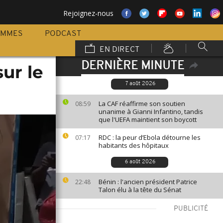
Rejoignez-nous
AMMES
PODCAST
EN DIRECT
DERNIÈRE MINUTE
ur le
7 août 2026
La CAF réaffirme son soutien
08:59
unanime à Gianni Infantino, tandis
que l'UEFA maintient son boycott
RDC : la peur d’Ebola détourne les
07:17
habitants des hôpitaux
6 août 2026
Bénin : l'ancien président Patrice
22:48
Talon élu à la tête du Sénat
PUBLICITÉ