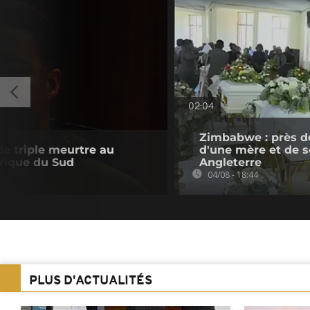
02:04
Zimbabwe : près d
e triple meurtre au
d'une mère et de se
rique du Sud
Angleterre
04/08 - 18:44
PLUS D'ACTUALITÉS