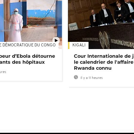
E DÉMOCRATIQUE DU CONGO
KIGALI
01:34
 peur d’Ebola détourne
Cour Internationale de j
tants des hôpitaux
le calendrier de l'affair
Rwanda connu
eures
Il y a 11 heures