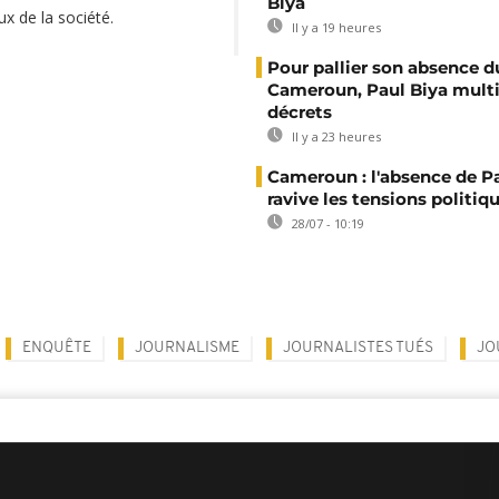
Biya
x de la société.
Il y a 19 heures
Pour pallier son absence d
Cameroun, Paul Biya multip
décrets
Il y a 23 heures
Cameroun : l'absence de P
ravive les tensions politiq
28/07 - 10:19
ENQUÊTE
JOURNALISME
JOURNALISTES TUÉS
JO