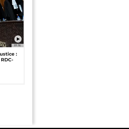
01:16
ustice :
e RDC-