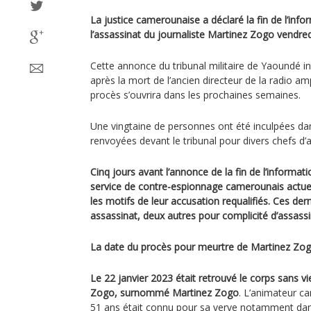
La justice camerounaise a déclaré la fin de l’infor
l’assassinat du journaliste Martinez Zogo vendred
Cette annonce du tribunal militaire de Yaoundé in
après la mort de l’ancien directeur de la radio amp
procès s’ouvrira dans les prochaines semaines.
Une vingtaine de personnes ont été inculpées dans
renvoyées devant le tribunal pour divers chefs d’
Cinq jours avant l’annonce de la fin de l’informat
service de contre-espionnage camerounais actue
les motifs de leur accusation requalifiés. Ces der
assassinat, deux autres pour complicité d’assassi
La date du procès pour meurtre de Martinez Zogo
Le 22 janvier 2023 était retrouvé le corps sans 
Zogo, surnommé Martinez Zogo
. L’animateur c
51 ans était connu pour sa verve notamment da