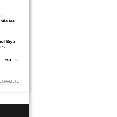
u
lie les
aul Biya
ues
Voir plus
URNALISTE