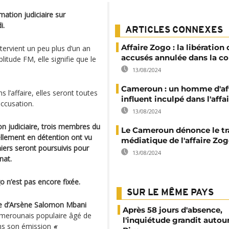
mation judiciaire sur
i.
ARTICLES CONNEXES
Affaire Zogo : la libération
tervient un peu plus d’un an
accusés annulée dans la c
litude FM, elle signifie que le
13/08/2024
Cameroun : un homme d'aff
 l’affaire, elles seront toutes
influent inculpé dans l'affa
accusation.
13/08/2024
ion judiciaire, trois membres du
Le Cameroun dénonce le t
llement en détention ont vu
médiatique de l'affaire Zo
niers seront poursuivis pour
13/08/2024
nat.
 n’est pas encore fixée.
SUR LE MÊME PAYS
vie d’Arsène Salomon Mbani
Après 58 jours d'absence,
amerounais populaire âgé de
l'inquiétude grandit autou
ns son émission
«