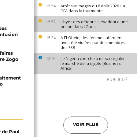
Arrêt sur images du 6 août 2026 : la
15:54
FIFA dans la tourmente
Libye : des détenus s'évadent d'une
15:52
prison dans l'Ouest
 des
onfusion
A El-Obeid, des femmes affirment
15:34
avoir été violées par des membres
des FSR
aires
Le Nigeria cherche à mieux réguler
15:04
ire Zogo
le marché de la crypto [Business
Africa]
raitement
PUBLICITÉ
go
VOIR PLUS
r de Paul