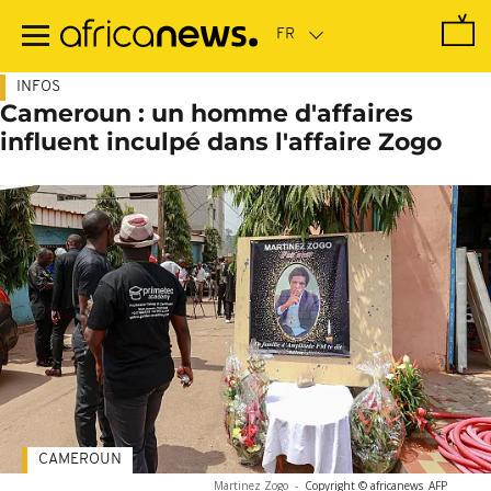
Passer
au
contenu
principal
INFOS
Cameroun : un homme d'affaires
influent inculpé dans l'affaire Zogo
CAMEROUN
Martinez Zogo
-
Copyright © africanews
AFP