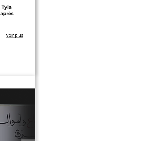
 Tyla
 après
Voir plus