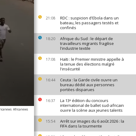
RDC : suspicion d'Ebola dans un
21:08
bateau, les passagers testés et
confinés
Afrique du Sud : le départ de
18:20
travailleurs migrants fragilise
l'industrie textile
Haïti : le Premier ministre appelle à
17:08
la tenue des élections malgré
l'insécurité
Ceuta : la Garde civile ouvre un
16:44
bureau dédié aux personnes
portées disparues
La 13ᵉ édition du concours
16:37
international de ballet sud-africain
ricanews
Africanews
ouvre la scène aux jeunes talents
Arrêt sur images du 6 août 2026 : la
15:54
FIFA dans la tourmente