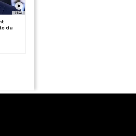
01:02
nt
ête du