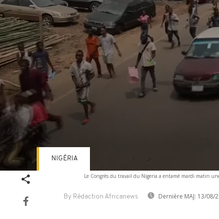
NIGÉRIA
Volume
Le Congrès du travail du Nigeria a entamé mardi matin une m
90%
Dernière MAJ:
13/08/2
By Rédaction Africanews