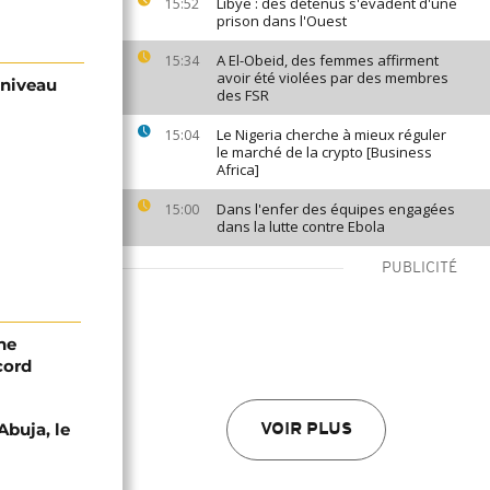
Libye : des détenus s'évadent d'une
15:52
prison dans l'Ouest
A El-Obeid, des femmes affirment
15:34
avoir été violées par des membres
n niveau
des FSR
Le Nigeria cherche à mieux réguler
15:04
le marché de la crypto [Business
Africa]
Dans l'enfer des équipes engagées
15:00
dans la lutte contre Ebola
PUBLICITÉ
ne
cord
Abuja, le
VOIR PLUS