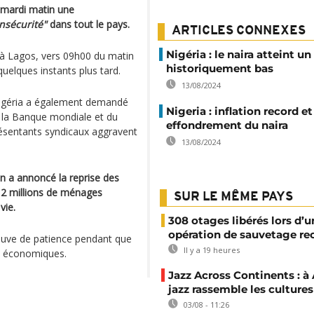
 mardi matin une
insécurité"
dans tout le pays.
ARTICLES CONNEXES
Nigéria : le naira atteint u
 à Lagos, vers 09h00 du matin
historiquement bas
quelques instants plus tard.
13/08/2024
Nigéria a également demandé
Nigeria : inflation record et
 la Banque mondiale et du
effondrement du naira
résentants syndicaux aggravent
13/08/2024
un a annoncé la reprise des
 12 millions de ménages
SUR LE MÊME PAYS
vie.
308 otages libérés lors d’u
opération de sauvetage re
euve de patience pendant que
Il y a 19 heures
s économiques.
Jazz Across Continents : à 
jazz rassemble les cultures
03/08 - 11:26