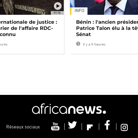
INFO
01:16
rnationale de justice :
Bénin : l'ancien préside
rier de l'affaire RDC-
Patrice Talon élu à la t
connu
Sénat
eures
Il y a 9 heures
Réseaux sociaux