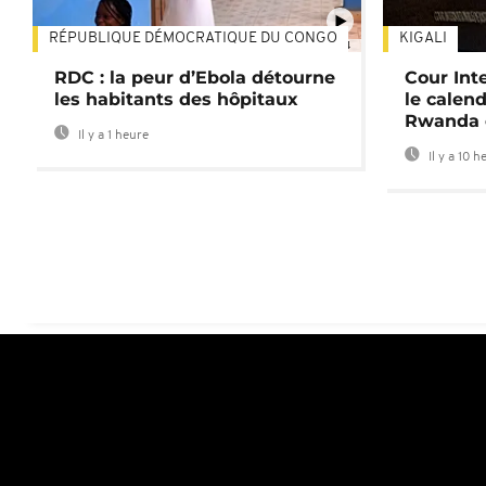
RÉPUBLIQUE DÉMOCRATIQUE DU CONGO
KIGALI
01:34
RDC : la peur d’Ebola détourne
Cour Inte
les habitants des hôpitaux
le calend
Rwanda 
Il y a 1 heure
Il y a 10 h