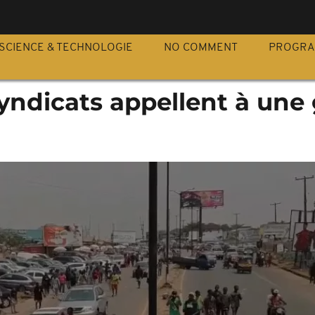
S
SCIENCE & TECHNOLOGIE
NO COMMENT
PROGR
 syndicats appellent à une