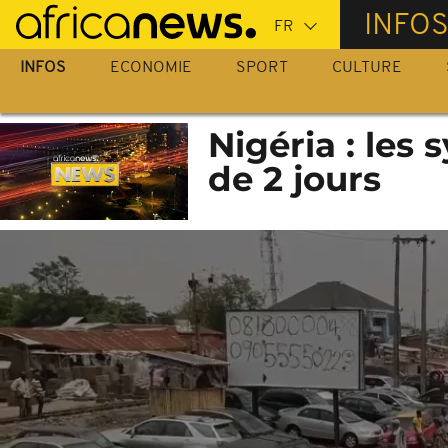
Passer
INFO
au
contenu
INFOS
ECONOMIE
SPORT
CULTURE
principal
Nigéria : les
de 2 jours