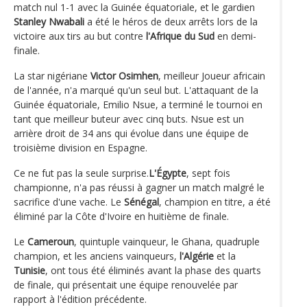
match nul 1-1 avec la Guinée équatoriale, et le gardien
Stanley Nwabali
a été le héros de deux arrêts lors de la
victoire aux tirs au but contre
l'Afrique du Sud
en demi-
finale.
La star nigériane
Victor Osimhen
, meilleur Joueur africain
de l'année, n'a marqué qu'un seul but. L'attaquant de la
Guinée équatoriale, Emilio Nsue, a terminé le tournoi en
tant que meilleur buteur avec cinq buts. Nsue est un
arrière droit de 34 ans qui évolue dans une équipe de
troisième division en Espagne.
Ce ne fut pas la seule surprise.
L'Égypte
, sept fois
championne, n'a pas réussi à gagner un match malgré le
sacrifice d'une vache. Le
Sénégal
, champion en titre, a été
éliminé par la Côte d'Ivoire en huitième de finale.
Le
Cameroun
, quintuple vainqueur, le Ghana, quadruple
champion, et les anciens vainqueurs,
l'Algérie
et la
Tunisie
, ont tous été éliminés avant la phase des quarts
de finale, qui présentait une équipe renouvelée par
rapport à l'édition précédente.