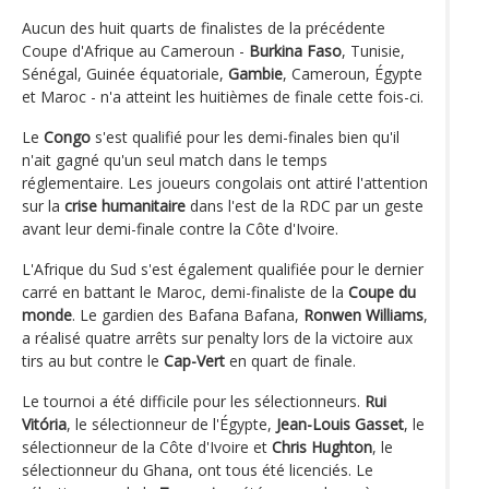
Aucun des huit quarts de finalistes de la précédente
Coupe d'Afrique au Cameroun -
Burkina Faso
, Tunisie,
Sénégal, Guinée équatoriale,
Gambie
, Cameroun, Égypte
et Maroc - n'a atteint les huitièmes de finale cette fois-ci.
Le
Congo
s'est qualifié pour les demi-finales bien qu'il
n'ait gagné qu'un seul match dans le temps
réglementaire. Les joueurs congolais ont attiré l'attention
sur la
crise humanitaire
dans l'est de la RDC par un geste
avant leur demi-finale contre la Côte d'Ivoire.
L'Afrique du Sud s'est également qualifiée pour le dernier
carré en battant le Maroc, demi-finaliste de la
Coupe du
monde
. Le gardien des Bafana Bafana,
Ronwen Williams
,
a réalisé quatre arrêts sur penalty lors de la victoire aux
tirs au but contre le
Cap-Vert
en quart de finale.
Le tournoi a été difficile pour les sélectionneurs.
Rui
Vitória
, le sélectionneur de l'Égypte,
Jean-Louis Gasset
, le
sélectionneur de la Côte d'Ivoire et
Chris Hughton
, le
sélectionneur du Ghana, ont tous été licenciés. Le