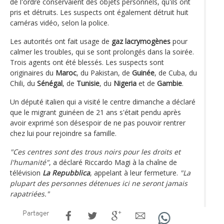
de l'ordre conservaient des objets personnels, qu'ils ont
pris et détruits. Les suspects ont également détruit huit
caméras vidéo, selon la police.
Les autorités ont fait usage de
gaz lacrymogènes
pour
calmer les troubles, qui se sont prolongés dans la soirée.
Trois agents ont été blessés. Les suspects sont
originaires du
Maroc
, du Pakistan, de
Guinée
, de Cuba, du
Chili, du
Sénégal
, de
Tunisie
, du
Nigeria
et de
Gambie
.
Un député italien qui a visité le centre dimanche a déclaré
que le migrant guinéen de 21 ans s'était pendu après
avoir exprimé son désespoir de ne pas pouvoir rentrer
chez lui pour rejoindre sa famille.
"Ces centres sont des trous noirs pour les droits et
l'humanité"
, a déclaré Riccardo Magi à la chaîne de
télévision
La Repubblica
, appelant à leur fermeture.
"La
plupart des personnes détenues ici ne seront jamais
rapatriées."
Partager