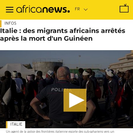
Passer
au
contenu
principal
INFOS
Italie : des migrants africains arrêtés
après la mort d'un Guinéen
ITALIE
Un agent de la police des frontières italienne escorte des sub-sahariens vers un