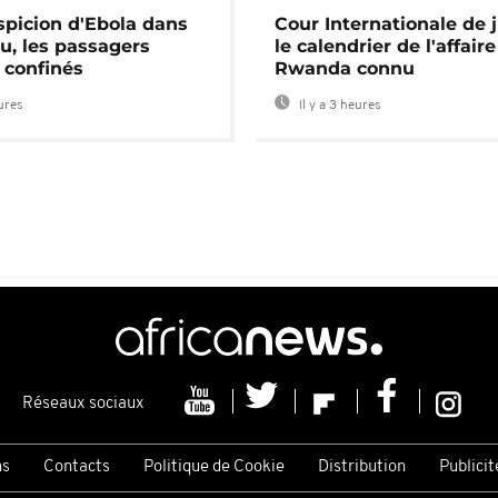
spicion d'Ebola dans
Cour Internationale de j
u, les passagers
le calendrier de l'affair
 confinés
Rwanda connu
eures
Il y a 3 heures
Réseaux sociaux
ns
Contacts
Politique de Cookie
Distribution
Publicit