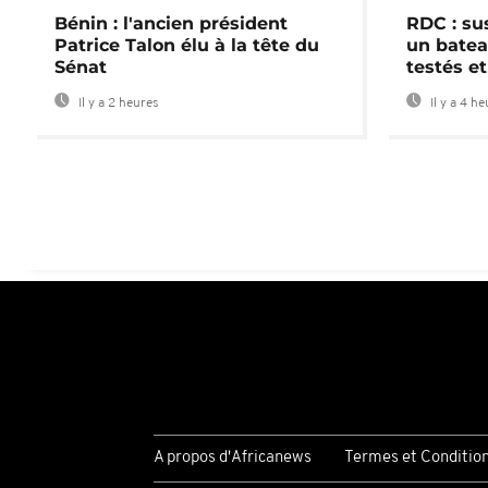
Bénin : l'ancien président
RDC : su
Patrice Talon élu à la tête du
un batea
Sénat
testés et
Il y a 2 heures
Il y a 4 h
A propos d'Africanews
Termes et Conditio