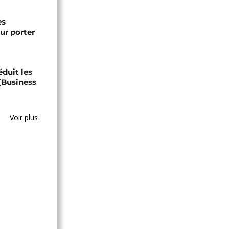
es
ur porter
éduit les
 [Business
Voir plus