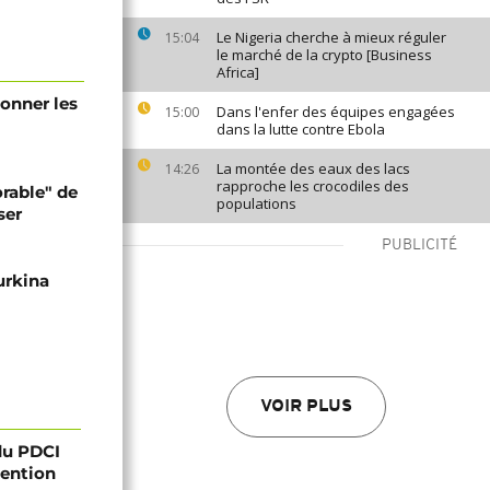
Le Nigeria cherche à mieux réguler
15:04
le marché de la crypto [Business
Africa]
ionner les
Dans l'enfer des équipes engagées
15:00
dans la lutte contre Ebola
La montée des eaux des lacs
14:26
rapproche les crocodiles des
orable" de
populations
ser
PUBLICITÉ
urkina
VOIR PLUS
 du PDCI
tention