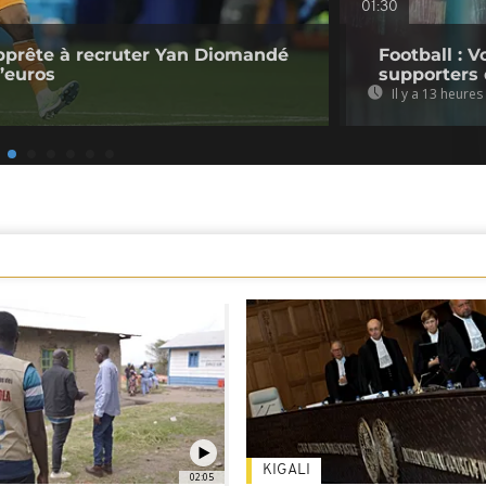
01:30
pprête à recruter Yan Diomandé
Football : V
d’euros
supporters 
Il y a 13 heures
KIGALI
02:05