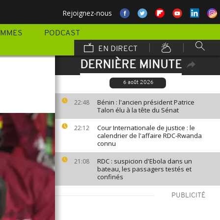
Rejoignez-nous
AMMES
PODCAST
EN DIRECT
DERNIÈRE MINUTE
6 août 2026
Bénin : l'ancien président Patrice
22:48
Talon élu à la tête du Sénat
Cour Internationale de justice : le
22:12
calendrier de l'affaire RDC-Rwanda
connu
RDC : suspicion d'Ebola dans un
21:08
bateau, les passagers testés et
confinés
PUBLICITÉ