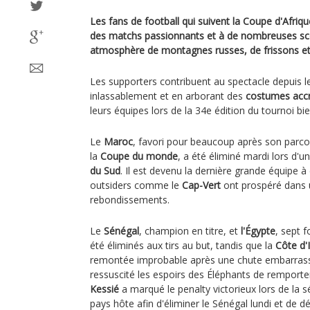
Les fans de football qui suivent la Coupe d'Afriq
des matchs passionnants et à de nombreuses scè
atmosphère de montagnes russes, de frissons et 
Les supporters contribuent au spectacle depuis l
inlassablement et en arborant des
costumes acc
leurs équipes lors de la 34e édition du tournoi bie
Le
Maroc
, favori pour beaucoup après son parco
la
Coupe du monde
, a été éliminé mardi lors d'u
du Sud
. Il est devenu la dernière grande équipe à
outsiders comme le
Cap-Vert
ont prospéré dans u
rebondissements.
Le
Sénégal
, champion en titre, et
l'Égypte
, sept 
été éliminés aux tirs au but, tandis que la
Côte d'
remontée improbable après une chute embarrass
ressuscité les espoirs des Éléphants de remporter
Kessié
a marqué le penalty victorieux lors de la s
pays hôte afin d'éliminer le Sénégal lundi et de d