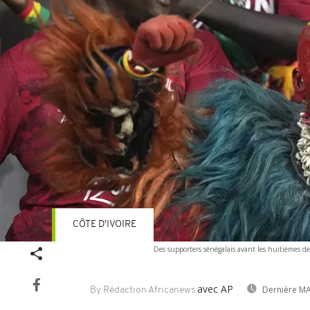
CÔTE D'IVOIRE
Des supporters sénégalais avant les huitièmes d
avec AP
Dernière MA
By Rédaction Africanews