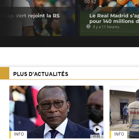
00:52
u Cap-Vert rejoint la RS
Le Real Madrid s’a
pour 140 millions 
Il y a 11 heures
PLUS D'ACTUALITÉS
INFO
INFO
01:02