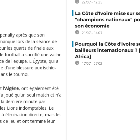
22/07 - 12:35
La Côte d'Ivoire mise sur s
"champions nationaux" po
son économie
21/07 - 14:07
penalty après que son
 manqué lors de la séance de
Pourquoi la Côte d'Ivoire s
our les quarts de finale aux
bailleurs internationaux ?
 football a sacrifié une vache
Africa]
e de l'équipe. L'Égypte, qui a
17/07 - 07:03
e d'une blessure aux ischio-
ans le tournoi.
t
l'Algérie
, ont également été
'a joué qu'un seul match et n'a
 à la dernière minute par
des Lions indomptables. Le
à élimination directe, mais les
s de jeu et ont terminé leur