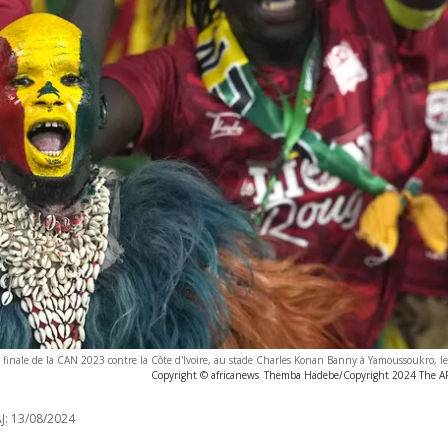
e finale de la CAN 2023 contre la Côte d'Ivoire, au stade Charles Konan Banny à Yamoussoukro, l
Copyright © africanews
Themba Hadebe/Copyright 2024 The AP. 
J:
13/08/2024