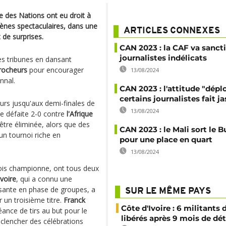
ue des Nations ont eu droit à
nes spectaculaires, dans une
ARTICLES CONNEXES
de surprises.
CAN 2023 : la CAF va sanct
journalistes indélicats
es tribunes en dansant
rocheurs
pour encourager
13/08/2024
nnal.
CAN 2023 : l'attitude "dépl
certains journalistes fait ja
urs jusqu'aux demi-finales de
13/08/2024
ne défaite 2-0 contre
l'Afrique
 être éliminée, alors que des
CAN 2023 : le Mali sort le B
n tournoi riche en
pour une place en quart
13/08/2024
fois championne, ont tous deux
Ivoire
, qui a connu une
ante en phase de groupes, a
SUR LE MÊME PAYS
 un troisième titre.
Franck
Côte d'Ivoire : 6 militants
éance de tirs au but pour le
libérés après 9 mois de dé
éclencher des célébrations