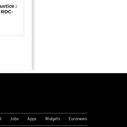
ustice :
e RDC-
é
Jobs
Apps
Widgets
Euronews