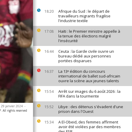
Afrique du Sud : le départ de
18:20
travailleurs migrants fragilise
l'industrie textile
Haïti : le Premier ministre appelle à
17:08
la tenue des élections malgré
l'insécurité
Ceuta : la Garde civile ouvre un
16:44
bureau dédié aux personnes
portées disparues
La 13ᵉ édition du concours
16:37
international de ballet sud-africain
ouvre la scène aux jeunes talents
Arrêt sur images du 6 août 2026 : la
15:54
FIFA dans la tourmente
e 29 janvier 2024
-
Libye : des détenus s'évadent d'une
15:52
All rights reserved
prison dans l'Ouest
A El-Obeid, des femmes affirment
15:34
avoir été violées par des membres
des FSR