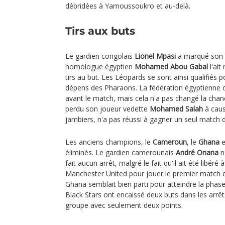
débridées à Yamoussoukro et au-delà.
Tirs aux buts
Le gardien congolais
Lionel Mpasi
a marqué son 
homologue égyptien
Mohamed Abou Gabal
l'ait
tirs au but. Les Léopards se sont ainsi qualifiés p
dépens des Pharaons. La fédération égyptienne de
avant le match, mais cela n'a pas changé la chanc
perdu son joueur vedette
Mohamed Salah
à caus
jambiers, n'a pas réussi à gagner un seul match d
Les anciens champions, le
Cameroun
, le
Ghana
e
éliminés. Le gardien camerounais
André Onana
n
fait aucun arrêt, malgré le fait qu'il ait été libéré
Manchester United pour jouer le premier match 
Ghana semblait bien parti pour atteindre la phase 
Black Stars ont encaissé deux buts dans les arrêt
groupe avec seulement deux points.