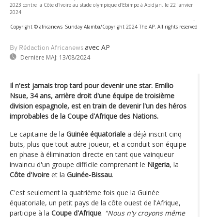
2023 contre la Côte d'Ivoire au stade olympique d'Ebimpe à Abidjan, le 22 janvier
2024
-
Copyright © africanews
Sunday Alamba/Copyright 2024 The AP. All rights reserved
avec AP
By Rédaction Africanews
Dernière MAJ:
13/08/2024
Il n'est jamais trop tard pour devenir une star. Emilio
Nsue, 34 ans, arrière droit d'une équipe de troisième
division espagnole, est en train de devenir l'un des héros
improbables de la Coupe d'Afrique des Nations.
Le capitaine de la
Guinée équatoriale
a déjà inscrit cinq
buts, plus que tout autre joueur, et a conduit son équipe
en phase à élimination directe en tant que vainqueur
invaincu d'un groupe difficile comprenant le
Nigeria
, la
Côte d'Ivoire
et la
Guinée-Bissau
.
C'est seulement la quatrième fois que la Guinée
équatoriale, un petit pays de la côte ouest de l'Afrique,
participe à la
Coupe d'Afrique
.
"Nous n'y croyons même