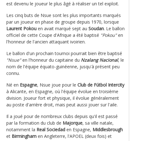
est devenu le joueur le plus âgé à réaliser un tel exploit.
Les cinq buts de Nsue sont les plus importants marqués
par un joueur en phase de groupe depuis 1970, lorsque
Laurent Pokou
en avait marqué sept au
Soudan
. Le ballon
officiel de cette Coupe d'Afrique a été baptisé
"Pokou"
en
l'honneur de l'ancien attaquant ivoirien.
Le ballon d'un prochain tournoi pourrait bien être baptisé
"Nsue"
en l'honneur du capitaine du
Nzalang Nacional
, le
nom de l'équipe équato-guinéenne, jusqu'à présent peu
connu.
Né en
Espagne
, Nsue joue pour le
Club de Fútbol Intercity
à Alicante, en Espagne, où l'équipe évolue en troisième
division. Joueur fort et physique, il évolue généralement
au poste d'arrière droit, mais peut aussi jouer sur l'aile.
Il a joué pour de nombreux clubs depuis qu'il est passé
par la formation du club de
Majorque
, sa ville natale,
notamment la
Real Sociedad
en Espagne,
Middlesbrough
et
Birmingham
en Angleterre, l'APOEL (deux fois) et