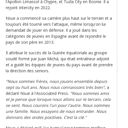
l'Apollon Limassol à Chypre, et Tuzla City en Bosnie. Il a
rejoint Intercity en 2022.
Nsue a commencé sa carrière plus haut sur le terrain et a
toujours été tourné vers l'attaque, même lorsqu'on lui
demandait de jouer en défense. Il a joué dans les
catégories de jeunes en Espagne avant de rejoindre le
pays de son père en 2013.
Il attribue le succès de la Guinée équatoriale au groupe
soudé formé par Juan Michá, qui était entraîneur adjoint
et a guidé les équipes de jeunes du pays avant de prendre
la direction des seniors.
"Nous sommes frères, nous jouons ensemble depuis
sept ou huit ans. Nous nous connaissons très bien"
, a
déclaré Nsue à l'Associated Press.
"Nous sommes amis
et je pense que lorsque nous allons sur le terrain, cela
se sent. Nous courons l'un pour l'autre. Nous sommes
une famille. Nous essayons de nous entraider. Nous
donnons des ondes positives. C’est la clé."
Nsue a déclaré qu’il
"se battra"
pour terminer meilleur