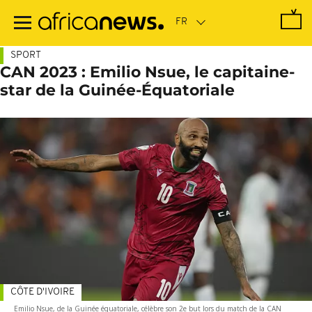
Passer
au
contenu
principal
SPORT
CAN 2023 : Emilio Nsue, le capitaine-
star de la Guinée-Équatoriale
CÔTE D'IVOIRE
Emilio Nsue, de la Guinée équatoriale, célèbre son 2e but lors du match de la CAN