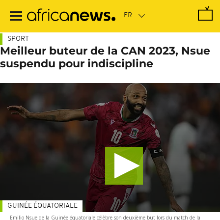
Passer
au
contenu
principal
SPORT
Meilleur buteur de la CAN 2023, Nsue
suspendu pour indiscipline
GUINÉE ÉQUATORIALE
Emilio Nsue de la Guinée équatoriale célèbre son deuxième but lors du match de la