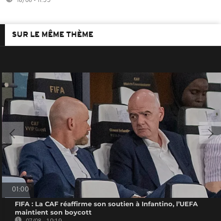
18/06 - 11:55
SUR LE MÊME THÈME
01:00
FIFA : La CAF réaffirme son soutien à Infantino, l’UEFA
maintient son boycott
07/08 - 10:19