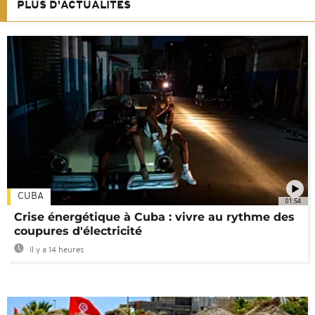
PLUS D'ACTUALITÉS
CUBA
01:54
Crise énergétique à Cuba : vivre au rythme des
coupures d'électricité
Il y a 14 heures