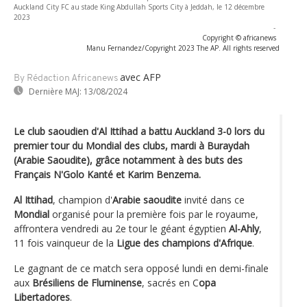
Auckland City FC au stade King Abdullah Sports City à Jeddah, le 12 décembre
2023
-
Copyright © africanews
Manu Fernandez/Copyright 2023 The AP. All rights reserved
avec AFP
By Rédaction Africanews
Dernière MAJ:
13/08/2024
Le club saoudien d'Al Ittihad a battu Auckland 3-0 lors du
premier tour du Mondial des clubs, mardi à Buraydah
(Arabie Saoudite), grâce notamment à des buts des
Français N'Golo Kanté et Karim Benzema.
Al Ittihad
, champion d'
Arabie saoudite
invité dans ce
Mondial
organisé pour la première fois par le royaume,
affrontera vendredi au 2e tour le géant égyptien
Al-Ahly
,
11 fois vainqueur de la
Ligue des champions d'Afrique
.
Le gagnant de ce match sera opposé lundi en demi-finale
aux
Brésiliens de Fluminense
, sacrés en C
opa
Libertadores
.