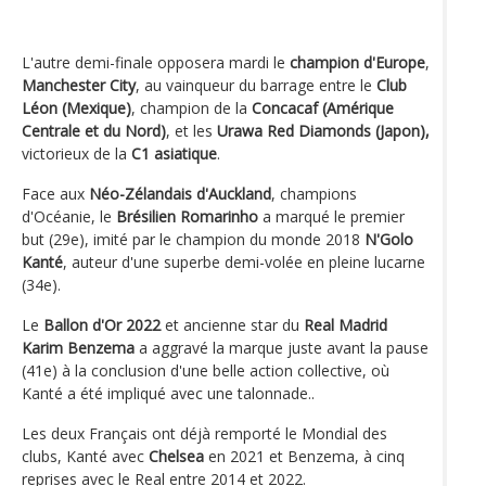
L'autre demi-finale opposera mardi le
champion d'Europe
,
Manchester City
, au vainqueur du barrage entre le
Club
Léon (Mexique)
, champion de la
Concacaf (Amérique
Centrale et du Nord)
, et les
Urawa Red Diamonds (Japon),
victorieux de la
C1 asiatique
.
Face aux
Néo-Zélandais d'Auckland
, champions
d'Océanie, le
Brésilien Romarinho
a marqué le premier
but (29e), imité par le champion du monde 2018
N'Golo
Kanté
, auteur d'une superbe demi-volée en pleine lucarne
(34e).
Le
Ballon d'Or 2022
et ancienne star du
Real Madrid
Karim Benzema
a aggravé la marque juste avant la pause
(41e) à la conclusion d'une belle action collective, où
Kanté a été impliqué avec une talonnade..
Les deux Français ont déjà remporté le Mondial des
clubs, Kanté avec
Chelsea
en 2021 et Benzema, à cinq
reprises avec le Real entre 2014 et 2022.