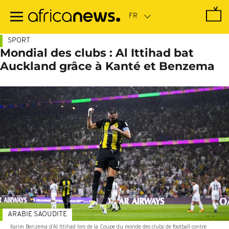
Passer
au
contenu
principal
SPORT
Mondial des clubs : Al Ittihad bat
Auckland grâce à Kanté et Benzema
ARABIE SAOUDITE
Karim Benzema d'Al Ittihad lors de la Coupe du monde des clubs de football contre