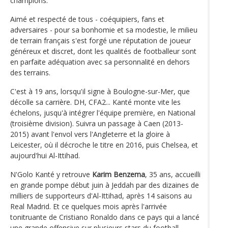
champions.
Aimé et respecté de tous - coéquipiers, fans et
adversaires - pour sa bonhomie et sa modestie, le milieu
de terrain français s'est forgé une réputation de joueur
généreux et discret, dont les qualités de footballeur sont
en parfaite adéquation avec sa personnalité en dehors
des terrains.
C'est à 19 ans, lorsqu'il signe à Boulogne-sur-Mer, que
décolle sa carrière. DH, CFA2... Kanté monte vite les
échelons, jusqu'à intégrer l'équipe première, en National
(troisième division). Suivra un passage à Caen (2013-
2015) avant l'envol vers l'Angleterre et la gloire à
Leicester, où il décroche le titre en 2016, puis Chelsea, et
aujourd'hui Al-Ittihad.
N'Golo Kanté y retrouve
Karim Benzema
, 35 ans, accueilli
en grande pompe début juin à Jeddah par des dizaines de
milliers de supporteurs d'Al-Ittihad, après 14 saisons au
Real Madrid. Et ce quelques mois après l'arrivée
tonitruante de Cristiano Ronaldo dans ce pays qui a lancé
une grande offensive sur plusieurs stars du football