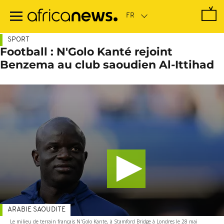
Passer
au
contenu
principal
SPORT
Football : N'Golo Kanté rejoint
Benzema au club saoudien Al-Ittihad
ARABIE SAOUDITE
Le milieu de terrain français N'Golo Kante, à Stamford Bridge à Londres le 28 mai