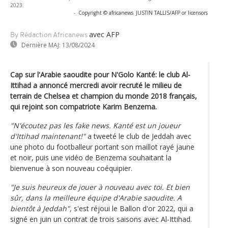
2023.
-
Copyright © africanews
JUSTIN TALLIS/AFP or licensors
avec AFP
By Rédaction Africanews
Dernière MAJ:
13/08/2024
Cap sur l'Arabie saoudite pour N'Golo Kanté: le club Al-
Ittihad a annoncé mercredi avoir recruté le milieu de
terrain de Chelsea et champion du monde 2018 français,
qui rejoint son compatriote Karim Benzema.
"N'écoutez pas les fake news. Kanté est un joueur
d'Ittihad maintenant!"
a tweeté le club de Jeddah avec
une photo du footballeur portant son maillot rayé jaune
et noir, puis une vidéo de Benzema souhaitant la
bienvenue à son nouveau coéquipier.
"Je suis heureux de jouer à nouveau avec toi. Et bien
sûr, dans la meilleure équipe d'Arabie saoudite. A
bientôt à Jeddah",
s'est réjoui le Ballon d'or 2022, qui a
signé en juin un contrat de trois saisons avec Al-Ittihad.