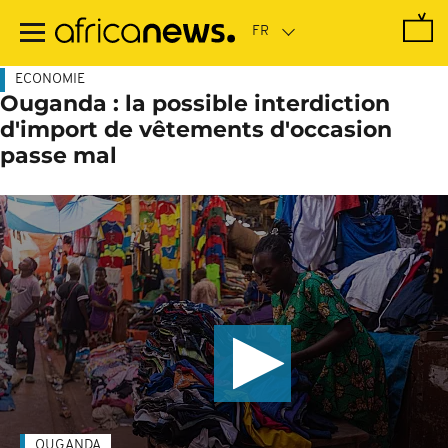
Passer
au
contenu
principal
ECONOMIE
Ouganda : la possible interdiction
d'import de vêtements d'occasion
passe mal
OUGANDA