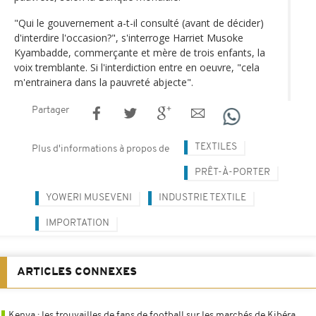
"Qui le gouvernement a-t-il consulté (avant de décider)
d'interdire l'occasion?", s'interroge Harriet Musoke
Kyambadde, commerçante et mère de trois enfants, la
voix tremblante. Si l'interdiction entre en oeuvre, "cela
m'entrainera dans la pauvreté abjecte".
Partager
TEXTILES
Plus d'informations à propos de
PRÊT-À-PORTER
YOWERI MUSEVENI
INDUSTRIE TEXTILE
IMPORTATION
ARTICLES CONNEXES
Kenya : les trouvailles de fans de football sur les marchés de Kibéra