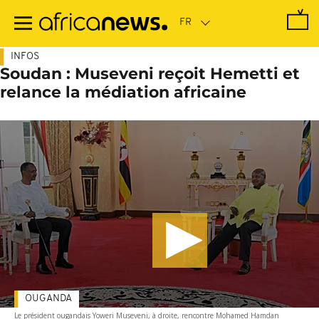
Passer
au
contenu
principal
INFOS
Soudan : Museveni reçoit Hemetti et
relance la médiation africaine
OUGANDA
Le président ougandais Yoweri Museveni, à droite, rencontre Mohamed Hamdan