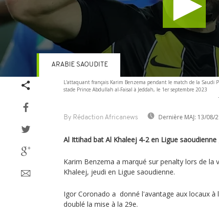
ARABIE SAOUDITE
Volume
L'attaquant français Karim Benzema pendant le match de la Saudi Pro
90%
stade Prince Abdullah al-Faisal à Jeddah, le 1er septembre 2023
Dernière MAJ:
13/08/2
By Rédaction Africanews
Al Ittihad bat Al Khaleej 4-2 en Ligue saoudienn
Karim Benzema a marqué sur penalty lors de la vict
Khaleej, jeudi en Ligue saoudienne.
Igor Coronado a donné l'avantage aux locaux à 
doublé la mise à la 29e.