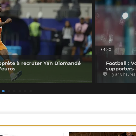
01:30
pprête à recruter Yan Diomandé
Football : V
d’euros
supporters 
Il y a 18 heures