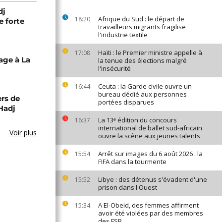
dj
Afrique du Sud : le départ de
18:20
e forte
travailleurs migrants fragilise
l'industrie textile
Haïti : le Premier ministre appelle à
17:08
nage à La
la tenue des élections malgré
l'insécurité
Ceuta : la Garde civile ouvre un
16:44
bureau dédié aux personnes
ers de
portées disparues
Hadj
La 13ᵉ édition du concours
16:37
international de ballet sud-africain
Voir plus
ouvre la scène aux jeunes talents
Arrêt sur images du 6 août 2026 : la
15:54
FIFA dans la tourmente
Libye : des détenus s'évadent d'une
15:52
prison dans l'Ouest
A El-Obeid, des femmes affirment
15:34
avoir été violées par des membres
des FSR