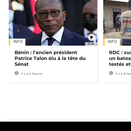
INFO
INFO
01:02
Bénin : l'ancien président
RDC : su
Patrice Talon élu à la tête du
un batea
Sénat
testés et
Il y a 6 heures
Il y a 8 h