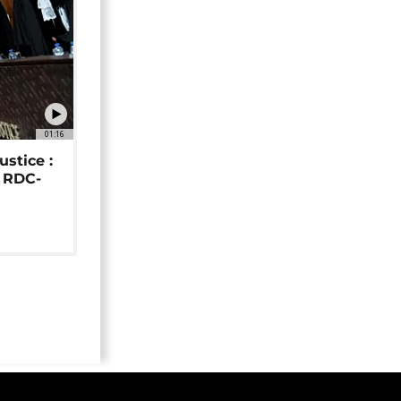
01:16
ustice :
e RDC-