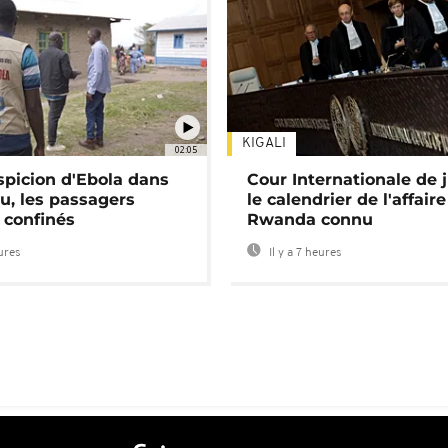
KIGALI
02:05
spicion d'Ebola dans
Cour Internationale de j
u, les passagers
le calendrier de l'affair
 confinés
Rwanda connu
eures
Il y a 7 heures