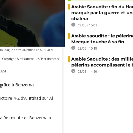
Arabie Saoudite : fin du Ha
marqué par la guerre et un
chaleur
19/06 - 15:01
Arabie saoudite : le pèleri
Mecque touche à sa fin
22/06 - 15:18
 League entre Al-Ittihad et Al-Hilal au
Arabie Saoudite : des milli
-
Copyright © africanews
-/AFP or licensors
pèlerins accomplissent le 
024
23/06 - 14:50
e grâce à Benzema.
oire 4-2 d'Al Ittihad sur Al
la 9e minute et Benzema a