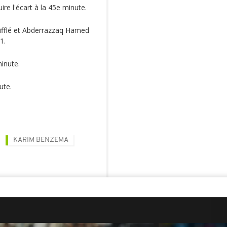
re l'écart à la 45e minute.
sifflé et Abderrazzaq Hamed
1.
minute.
ute.
KARIM BENZEMA