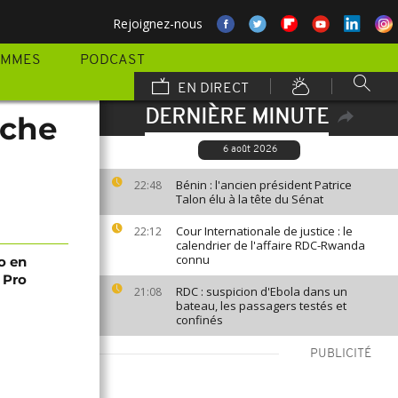
Rejoignez-nous
AMMES
PODCAST
EN DIRECT
DERNIÈRE MINUTE
oche
6 août 2026
Bénin : l'ancien président Patrice
22:48
Talon élu à la tête du Sénat
Cour Internationale de justice : le
22:12
calendrier de l'affaire RDC-Rwanda
connu
o en
 Pro
RDC : suspicion d'Ebola dans un
21:08
bateau, les passagers testés et
confinés
PUBLICITÉ